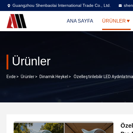
Guangzhou Shenbaolai International Trade Co., Ltd.
shen
ANA SAYFA
ÜRÜNLER
Ürünler
Evde
>
Ürünler
>
Dinamik Heykel
>
Özelleştirilebilir LED Aydınlat
Özel