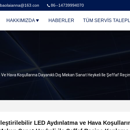
baolaianna@163.con
86--14739994070
HAKKIMIZDA
HABERLER
TÜM SERVIS TALEPL
ma Ve Hava Koşullarına Dayanıklı Dış Mekan Sanat Heykeli Ile Şeffaf Reç
leştirilebilir LED Aydınlatma ve Hava Koşulları