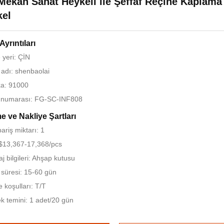
Mekan Sanat Heykeli ile Şeffaf Reçine Kaplama
kel
Ayrıntıları
yeri: ÇİN
adı: shenbaolai
ika: 91000
 numarası: FG-SC-INF808
 ve Nakliye Şartları
ariş miktarı: 1
 $13,367-17,368/pcs
j bilgileri: Ahşap kutusu
 süresi: 15-60 gün
koşulları: T/T
k temini: 1 adet/20 gün