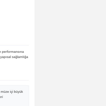
me performansına
 yapısal sağlamlığa
, müze içi büyük
eri