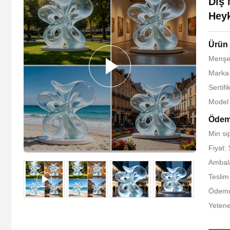
Dış 
Hey
Ürün 
Menşe 
Marka 
Sertif
Model
Ödeme
Min sip
Fiyat:
Ambala
Teslim
Ödeme 
Yetene