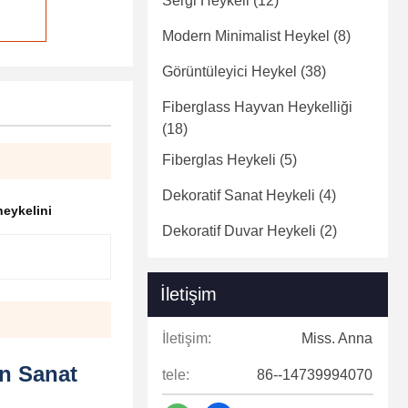
Sergi Heykeli
(12)
Modern Minimalist Heykel
(8)
Görüntüleyici Heykel
(38)
Fiberglass Hayvan Heykelliği
(18)
Fiberglas Heykeli
(5)
Dekoratif Sanat Heykeli
(4)
eykelini
Dekoratif Duvar Heykeli
(2)
İletişim
İletişim:
Miss. Anna
n Sanat
tele:
86--14739994070