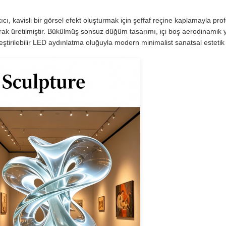
cı, kavisli bir görsel efekt oluşturmak için şeffaf reçine kaplamayla pr
arak üretilmiştir. Bükülmüş sonsuz düğüm tasarımı, içi boş aerodinamik 
leştirilebilir LED aydınlatma oluğuyla modern minimalist sanatsal estetik