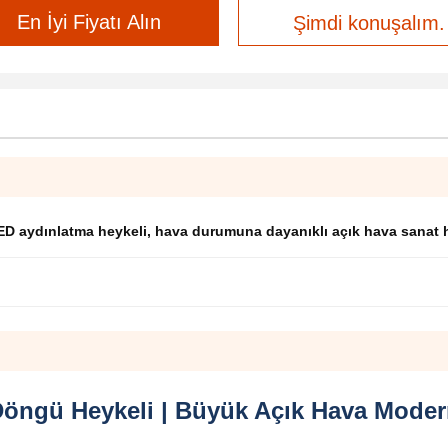
En İyi Fiyatı Alın
Şimdi konuşalım.
 LED aydınlatma heykeli
,
hava durumuna dayanıklı açık hava sanat h
Döngü Heykeli | Büyük Açık Hava Moder