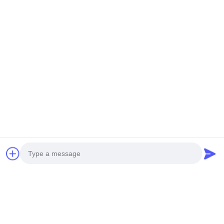
Praatje Nu
Post ons
Photo
Verzend