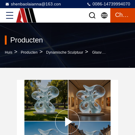
shenbaolaianna@163.con
0086-14739994070
Chatten
Producten
>
>
>
Huis
Producten
Dynamische Sculptuur
Glasvezelsculptuur Met Transparante Harsafwerking, Aanpasbare LED-Verlichting En Weerbestendig Kunstbeeld Voor Buiten