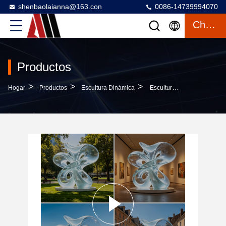
shenbaolaianna@163.con
0086-14739994070
Charlar
Productos
>
>
>
Hogar
Productos
Escultura Dinámica
Escultura De Fibra De Vidrio De Acabado De Resina Transparente Con Iluminación LED Personalizable Y Estatua De Arte Al Aire Libre Resistente A Las Intempéries