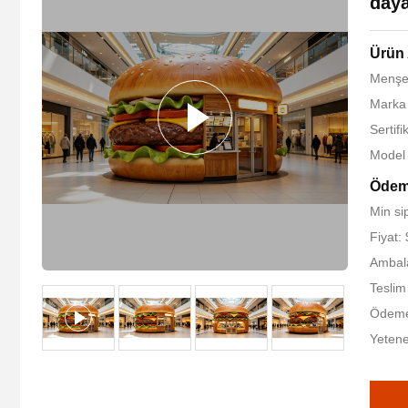
daya
Ürün 
Menşe 
Marka 
Sertif
Model
Ödeme
Min sip
Fiyat:
Ambala
Teslim
Ödeme 
Yetene