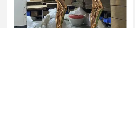
Video
Sinekli mor LED başlı ve mavi kol bantlı bir siberpunk
robot olarak tasarlanan Dinamik Heykel, viral bar
fotoğraf fırsatları yaratıyor
En İyi Fiyatı Alın