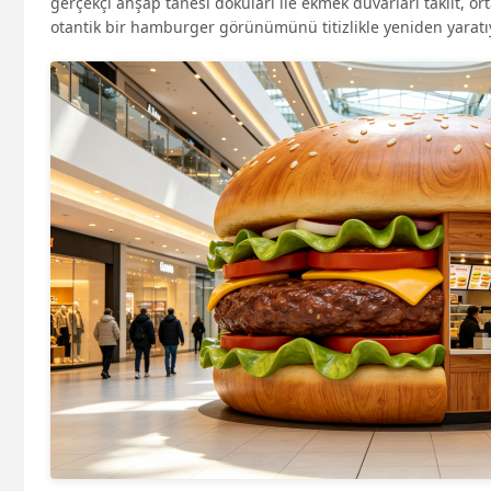
gerçekçi ahşap tanesi dokuları ile ekmek duvarları taklit, or
otantik bir hamburger görünümünü titizlikle yeniden yaratı