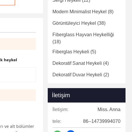
Sergi Heykeli
(12)
Modern Minimalist Heykel
(8)
Görüntüleyici Heykel
(38)
Fiberglass Hayvan Heykelliği
(18)
Fiberglas Heykeli
(5)
ik heykel
Dekoratif Sanat Heykeli
(4)
Dekoratif Duvar Heykeli
(2)
İletişim
İletişim:
Miss. Anna
tele:
86--14739994070
rı ve alt bölümler