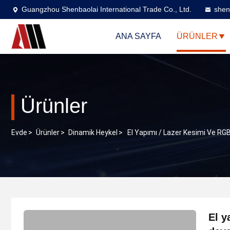
Guangzhou Shenbaolai International Trade Co., Ltd.
shen
ANA SAYFA
ÜRÜNLER
Ürünler
Evde
>
Ürünler
>
Dinamik Heykel
>
El Yapımı / Lazer Kesimi Ve RG
El y