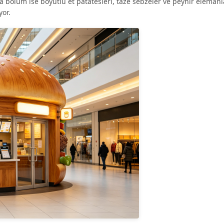
ta bölüm ise boyutlu et patatesleri, taze sebzeler ve peynir elemanla
yor.