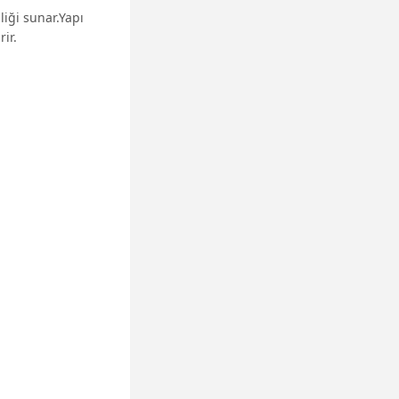
liği sunar.Yapı
ir.