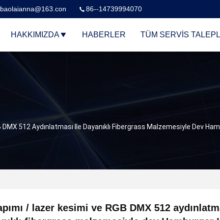
baolaianna@163.con
86--14739994070
HAKKIMIZDA
HABERLER
TÜM SERVIS TALEPL
B DMX 512 Aydınlatması Ile Dayanıklı Fibergrass Malzemesiyle Dev Ha
apımı / lazer kesimi ve RGB DMX 512 aydınlatma