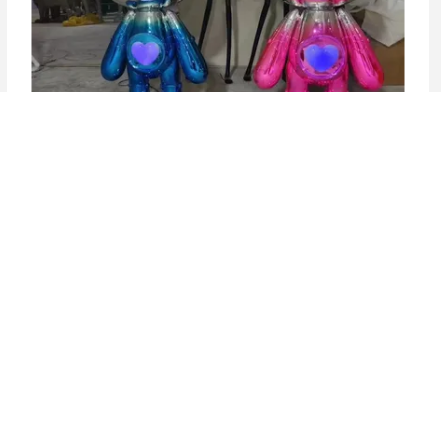
Video
Dijital Light Band Cyberpunk Robotu Kulüp
Dekorasyonunu Sosyal Medya Yayınları İçin Ziyaret
Etmeli
En İyi Fiyatı Alın