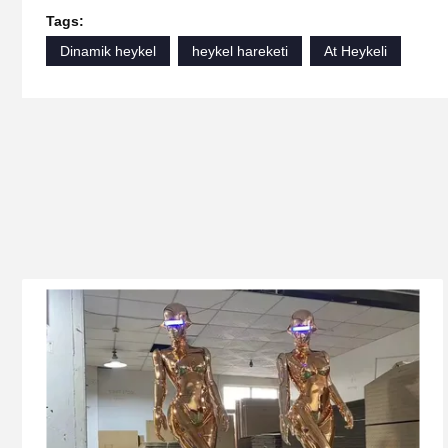
Tags:
Dinamik heykel
heykel hareketi
At Heykeli