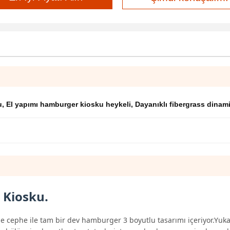
u
,
El yapımı hamburger kiosku heykeli
,
Dayanıklı fibergrass dinam
 Kiosku.
de cephe ile tam bir dev hamburger 3 boyutlu tasarımı içeriyor.Yuka