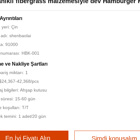
nıklı fibergrass malzemesiyle dev Hamburger 
Ayrıntıları
yeri: Çin
adı: shenbaolai
ika: 91000
 numarası: HBK-001
 ve Nakliye Şartları
ariş miktarı: 1
 $24,367-42,368/pcs
j bilgileri: Ahşap kutusu
 süresi: 15-60 gün
koşulları: T/T
k temini: 1 adet/20 gün
En İyi Fiyatı Alın
Şimdi konuşalım.