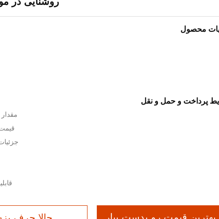
روشنایی در موا
یات محصول
ط پرداخت و حمل و نقل
مقدار 
قیمت: $24,367-8
جزئیات
قابلیت ارا
بهترین قیمت رو بدست بیار
حالا حرف بز