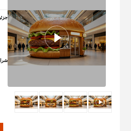
جزئ
شرای