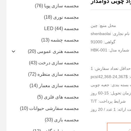
د چوبی دوامدار
مجسمه سازی پویا
(76)
مجسمه نوری
(18)
محل منبع: چین
مجسمه LED
(44)
نام تجاری: shenbaolai
مجسمه چشمه
(13)
گواهی: 91000
شماره مدل: HBK-001
مجسمه هنری عمومی
(20)
مجسمه سازی درخت
(43)
حداقل تعداد سفارش: 1
مجسمه سازی منظره
(72)
42,36/pcs
 بسته بندی: جعبه چوبی
مجسمه سازی معمار
(14)
زمان تحویل: 15-60 روز
مجسمه های فلزی
(5)
شرایط پرداخت: T/T
مجسمه سفارشی حیوانات
(10)
ئه: 1 عدد / 20 روز
مجسمه بازی
(33)
ن