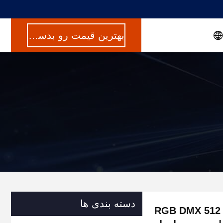
بهترین قیمت رو بدست بیار
دسته بندی ها
کیوسک هامبورگر غول پیکر با جعل دستی / برش لیزر و RGB DMX 512