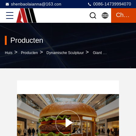
shenbaolaianna@163.con
0086-14739994070
Chatten
Producten
>
>
>
Huis
Producten
Dynamische Sculptuur
Giant Hamburger Kiosk Met Hand Smeden/lasersnijden En RGB DMX 512 Verlichting In Duurzaam Grasvezel Materiaal