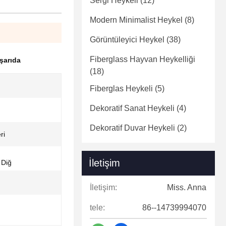
Sergi Heykeli
(12)
Modern Minimalist Heykel
(8)
Görüntüleyici Heykel
(38)
Fiberglass Hayvan Heykelliği
şarıda
(18)
Fiberglas Heykeli
(5)
Dekoratif Sanat Heykeli
(4)
Dekoratif Duvar Heykeli
(2)
ri
İletişim
 Diğ
İletişim:
Miss. Anna
tele:
86--14739994070