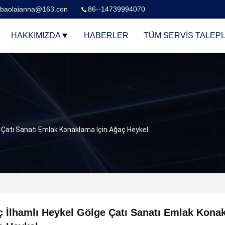
baolaianna@163.con
86--14739994070
HAKKIMIZDA
HABERLER
TÜM SERVIS TALEPL
e Çatı Sanatı Emlak Konaklama Için Ağaç Heykel
 İlhamlı Heykel Gölge Çatı Sanatı Emlak Konak