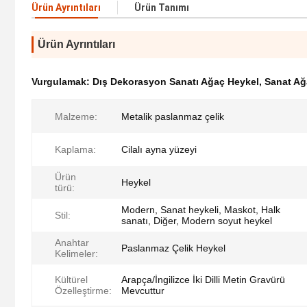
Ürün Ayrıntıları
Ürün Tanımı
Ürün Ayrıntıları
Vurgulamak:
Dış Dekorasyon Sanatı Ağaç Heykel
,
Sanat Ağ
Malzeme:
Metalik paslanmaz çelik
Kaplama:
Cilalı ayna yüzeyi
Ürün
Heykel
türü:
Modern, Sanat heykeli, Maskot, Halk
Stil:
sanatı, Diğer, Modern soyut heykel
Anahtar
Paslanmaz Çelik Heykel
Kelimeler:
Kültürel
Arapça/İngilizce İki Dilli Metin Gravürü
Özelleştirme:
Mevcuttur