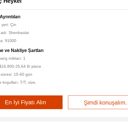
ç Heykel
Ayrıntıları
yeri: Çin
adı: Shenbaolai
ika: 91000
 ve Nakliye Şartları
ariş miktarı: 1
 $16,800-25,64 8/ piece
 süresi: 15-60 gün
koşulları: T/T, vize,
En İyi Fiyatı Alın
Şimdi konuşalım.