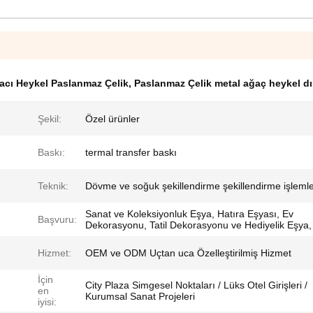
acı Heykel Paslanmaz Çelik
,
Paslanmaz Çelik metal ağaç heykel dı
Şekil:
Özel ürünler
Baskı:
termal transfer baskı
Teknik:
Dövme ve soğuk şekillendirme şekillendirme işlemle
Sanat ve Koleksiyonluk Eşya, Hatıra Eşyası, Ev
Başvuru:
Dekorasyonu, Tatil Dekorasyonu ve Hediyelik Eşya,
Hizmet:
OEM ve ODM Uçtan uca Özelleştirilmiş Hizmet
İçin
City Plaza Simgesel Noktaları / Lüks Otel Girişleri /
en
Kurumsal Sanat Projeleri
iyisi: