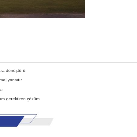
ara dönüştürür
imaj yansıtır
ar
akım gerektiren çözüm