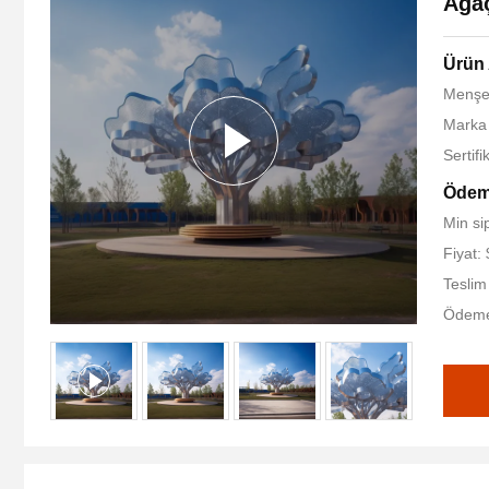
Ağa
Ürün 
Menşe 
Marka 
Sertif
Ödeme
Min sip
Fiyat:
Teslim
Ödeme 