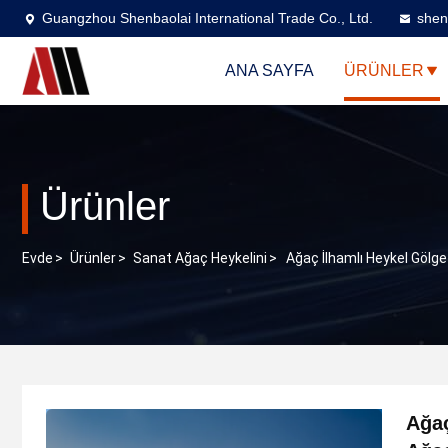
Guangzhou Shenbaolai International Trade Co., Ltd.
shen
ANA SAYFA
ÜRÜNLER
Ürünler
Evde
>
Ürünler
>
Sanat Ağaç Heykelini
>
Ağaç İlhamlı Heykel Gölg
Ağaç