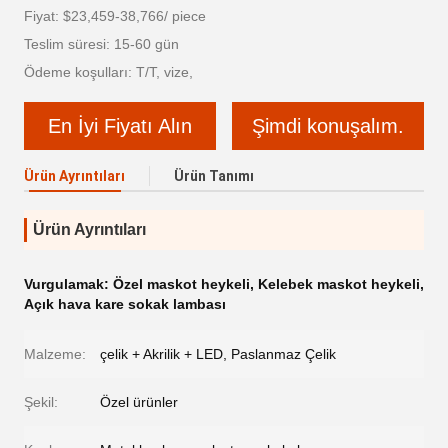
Fiyat: $23,459-38,766/ piece
Teslim süresi: 15-60 gün
Ödeme koşulları: T/T, vize,
En İyi Fiyatı Alın
Şimdi konuşalım.
Ürün Ayrıntıları
Ürün Tanımı
Ürün Ayrıntıları
Vurgulamak:
Özel maskot heykeli
,
Kelebek maskot heykeli
,
Açık hava kare sokak lambası
Malzeme:
çelik + Akrilik + LED, Paslanmaz Çelik
Şekil:
Özel ürünler