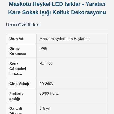
Maskotu Heykel LED Işıklar - Yaratıcı
Kare Sokak Işığı Koltuk Dekorasyonu
Ürün Özellikleri
Ürün Adı
Manzara Aydınlatma Heykelini
Girme
IP65
Koruması
Renk
Ra > 80
Gösterimi
İndeksi
Giriş Voltajı
90-260V
Frekans
50/60 Hertz
aralığı
Garanti
3-5 yıl
Dönemi