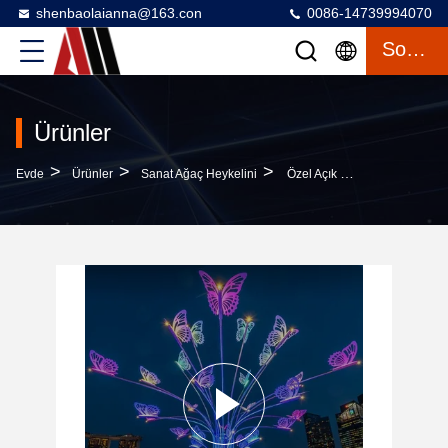
shenbaolaianna@163.con
0086-14739994070
Sohbet
Ürünler
>
>
>
Evde
Ürünler
Sanat Ağaç Heykelini
Özel Açık Hava Büyük Renkli Kelebek Maskot Heykeli LED Işıklı Yaratıcı Kare Sokak Lambası