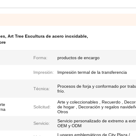
les
,
Art Tree Escultura de acero inoxidable
,
bre
Forma:
productos de encargo
Impresión:
Impresión termal de la transferencia
Procesos de forja y conformado por trab
Técnica:
frío.
Arte y coleccionables , Recuerdo , Deco
rte
Solicitud:
de hogar , Decoración y regalos navideñ
rna
Otros
Servicio personalizado de extremo a ex
Servicio:
OEM y ODM
Lugares emblemáticos de City Plaza /