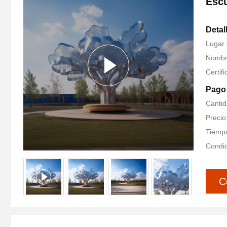
Escu
Detal
Lugar 
Nombre
Certif
Pago 
Cantid
Precio
Tiempo
Condic
C