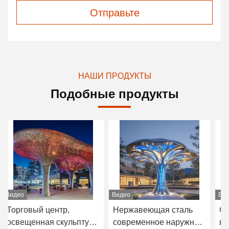
Отправьте
НАШИ ПРОДУКТЫ
Подобные продукты
Видео
Видео
Ви
Нержавеющая сталь
Скульптурный навес в
С
современное наружное
виде дерева Арт-
ск