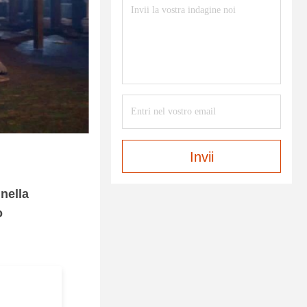
Invii
 nella
o