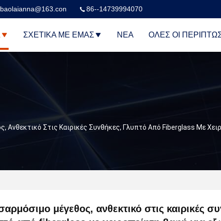
baolaianna@163.con
86--14739994070
Α
ΣΧΕΤΙΚΆ ΜΕ ΕΜΆΣ
ΝΈΑ
ΌΛΕΣ ΟΙ ΠΕΡΙΠΤΏ
, Ανθεκτικό Στις Καιρικές Συνθήκες, Γλυπτό Από Fiberglass Με Χε
αρμόσιμο μέγεθος, ανθεκτικό στις καιρικές συ