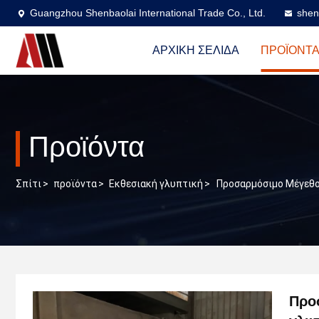
Guangzhou Shenbaolai International Trade Co., Ltd.
shen
ΑΡΧΙΚΉ ΣΕΛΊΔΑ
ΠΡΟΪΌΝΤ
Προϊόντα
Σπίτι
>
προϊόντα
>
Εκθεσιακή γλυπτική
>
Προσαρμόσιμο Μέγεθος
Προσ