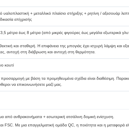
 υαλοπλαστική + μεταλλικό πλαίσιο στήριξης + ρητίνη / αξεσουάρ λεπ
δικασία επίχρισής
,5 μέτρα έως 8 μέτρα (από μικρές φιγούρες έως μεγάλα εξωτερικά γλυ
θεκτική και σταθερή. Η επιφάνεια της μπογιάς έχει ισχυρή λάμψη και εξα
κες, αντοχή στη διάβρωση και αντοχή στη θερμότητα.
νο κουτί
 προσαρμογή με βάση τα προμηθευμένα σχέδια είναι διαθέσιμη. Παρακ
ύθεροι να επικοινωνήσετε μαζί μας.
μα από ανθρακονήματα + εσωτερική ατσάλινη δομική ενίσχυση.
FSC. Με μια επαγγελματική ομάδα QC, η ποιότητα και η μεταφορά είν