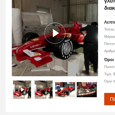
γλυπ
δια
Λεπτ
Τόπος
Μάρκα
Πιστοπ
Αριθμ
Όροι
Ποσότ
Τιμή: 
Όροι π
Πά