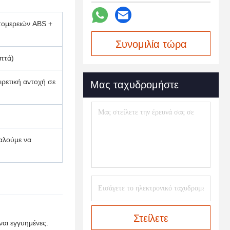
τομερειών ABS +
Συνομιλία τώρα
πτά)
ιρετική αντοχή σε
Μας ταχυδρομήστε
αλούμε να
Στείλετε
αι εγγυημένες.