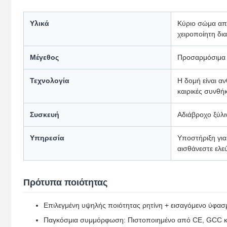
Υλικά
Κύριο σώμα από
χειροποίητη δια
Μέγεθος
Προσαρμόσιμα 3
Τεχνολογία
Η δομή είναι αν
καιρικές συνθή
Συσκευή
Αδιάβροχο ξύλι
Υπηρεσία
Υποστήριξη για
αισθάνεστε ελε
Πρότυπα ποιότητας
Επιλεγμένη υψηλής ποιότητας ρητίνη + εισαγόμενο ύφασ
Παγκόσμια συμμόρφωση: Πιστοποιημένο από CE, GCC και 