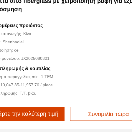
τό από fiberglass με χειροποίητη βαφή για εξ
κόσμηση
ομέρειες προιόντος
 καταγωγής: Κίνα
: Shenbaolai
οίηση: ce
ό μοντέλου: JX2025080301
 πληρωμής & ναυτιλίας
ητα παραγγελίας min: 1 ΤΕΜ
$10,047.35-11,957.76 / piece
ληρωμής: T/T, βίζα,
ρτε την καλύτερη τιμή
Συνομιλία τώρα