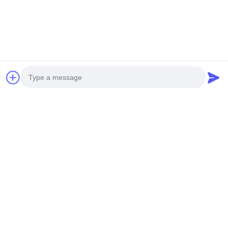
Senden Sie
Photo
Video Call
UNSERE PRODUKTE
Audio Call
Ähnliche Produkte