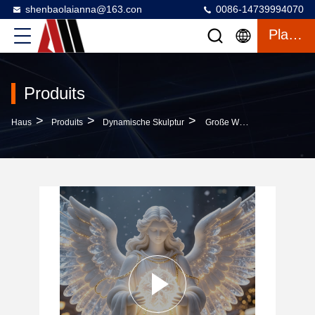
shenbaolaianna@163.con
0086-14739994070
Plaudern
Produits
>
>
>
Haus
Produits
Dynamische Skulptur
Große Wasserdichte LED-Beleuchtung Weihnachtsengel Glasfaser Skulptur Mit Individueller Farbe Und Rentiere