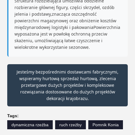
Struktura rozdzielająca umożliwia oddzielne
rozbieranie głównej figury, części skrzydeł, ozdób
jelenia i podstawy,znacząca oszczędność
powierzchni magazynowej oraz obniżenie kosztów
międzynarodowej logistyki i pakowaniaPowierzchnia
wyposażona jest w powłokę ochronną przeciw
skażeniu, umożliwiającą łatwe czyszczenie i
wielokrotne wykorzystanie sezonowe.
Jesteśmy bezpośrednimi dostawcami fabrycznymi,
wspieramy hurtową sprzedaż hurtową, zlecenia
przetargowe dużych projektów i kompleksowe
rozwiązania dostosowane do dużych projektów
dekoracji krajobrazu.
Tags:
dynamiczna rzeźba
ruch rzeźby
Pomnik Konia