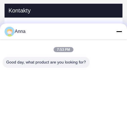
Kontakty
Kontakty:
Miss. Anna
Anna
teren:
0086-14739994070
7:53 PM
Good day, what product are you looking for?
Rozmawiaj teraz.
Wyślij nam wiadomość.