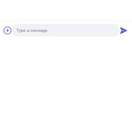
Wyślij
Photo
Video Call
Audio Call
NASZE PRODUKTY
Produkty podobne