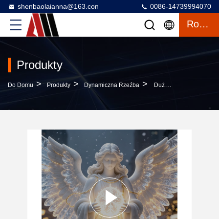
shenbaolaianna@163.con
0086-14739994070
Rozmowa
Produkty
>
>
>
Do Domu
Produkty
Dynamiczna Rzeźba
Duże Wodoodporne LED Oświetlone Anioł Świąteczny Fiberglass Rzeźba Z Dostosowanym Kolor I Renifery