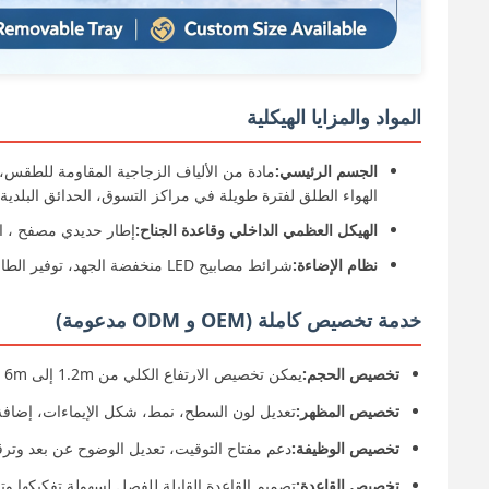
المواد والمزايا الهيكلية
الجسم الرئيسي:
مادة من الألياف الزجاجية المقاومة للطقس،
الهواء الطلق لفترة طويلة في مراكز التسوق، الحدائق البلدية
الهيكل العظمي الداخلي وقاعدة الجناح:
إطار حديدي مصفح ، اس
نظام الإضاءة:
شرائط مصابيح LED منخفضة الجهد، توفير الطاقة، عمر خدمة طويل وتأثير ضوء غير لامع ناعم.
خدمة تخصيص كاملة (OEM و ODM مدعومة)
تخصيص الحجم:
يمكن تخصيص الارتفاع الكلي من 1.2m إلى 6m وفقا لمتطلبات موقع المشروع.
تخصيص المظهر:
تعديل لون السطح، نمط، شكل الإيماءات، إضافة
تخصيص الوظيفة:
دعم مفتاح التوقيت، تعديل الوضوح عن بعد وترق
تخصيص القاعدة:
تصميم القاعدة القابلة للفصل لسهولة تفكيكها وت