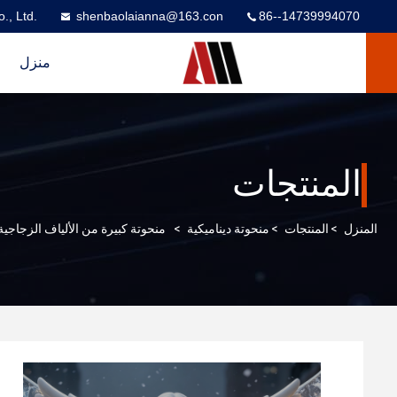
., Ltd.
shenbaolaianna@163.con
86--14739994070
منزل
المنتجات
المنزل
>
المنتجات
>
منحوتة ديناميكية
>
منحوتة كبيرة من الألياف الزجاجية لملاك عيد الميلاد مضا