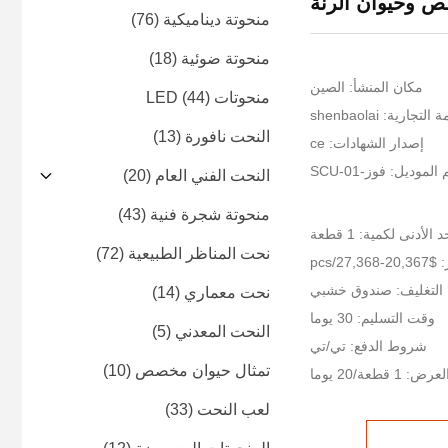
ص وحيوان الرنة
منحوتة ديناميكية
(76)
منحوتة ضوئية
(18)
مكان المنشأ: الصين
منحوتات LED
(44)
جارية: shenbaolai
النحت نافورة
(13)
إصدار الشهادات: ce
الموديل: فوز-SCU-01
النحت الفني العام
(20)
منحوتة شجرة فنية
(43)
 الأدنى لكمية: 1 قطعة
نحت المناظر الطبيعية
(72)
27,3/pcs
 التغليف: صندوق خشبي
نحت معماري
(14)
وقت التسليم: 30 يوما
النحت المعدني
(5)
شروط الدفع: تي/تي
تمثال حيوان مخصص
(10)
قطعة/20 يوما
لعب النحت
(33)