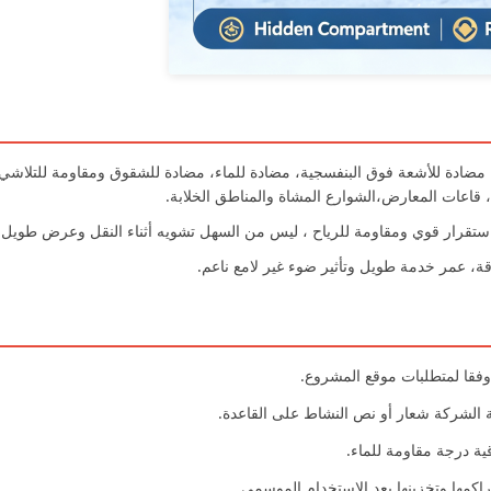
 مضادة للأشعة فوق البنفسجية، مضادة للماء، مضادة للشقوق ومقاومة للتلاشي
، قاعات المعارض،الشوارع المشاة والمناطق الخلابة.
تقرار قوي ومقاومة للرياح ، ليس من السهل تشويه أثناء النقل وعرض طويل ا
 الشركة شعار أو نص النشاط على القاعدة.
ية درجة مقاومة للماء.
راكمها وتخزينها بعد الاستخدام الموسمي.