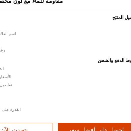
مقاومة للماء مع لون مخص
يل المنتج
اسم العلامة الت
رقم 
 الدفع والشحن
الحد
الأسعار: $20,367-68
تفاصيل
القدرة على العرض: 1 
احصل على أفضل سعر
نتحدث الآن