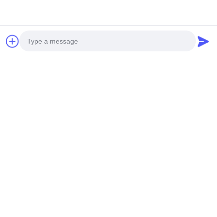
Gửi
Photo
Video Call
SẢN PHẨM CỦA CHÚNG TÔI
Audio Call
Sản phẩm tương tự