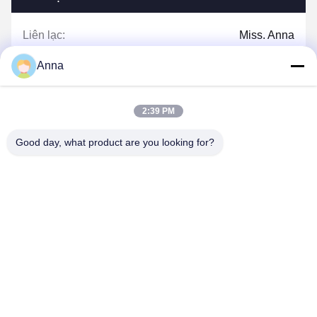
Liên lạc:
Miss. Anna
điện thoại:
0086-14739994070
Anna
2:39 PM
nói chuyện ngay.
Good day, what product are you looking for?
Gửi cho chúng tôi.