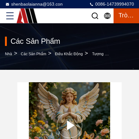
shenbaolaianna@163.con
0086-14739994070
Trò Chuyện
Các Sản Phẩm
>
>
>
Nhà
Các Sản Phẩm
Điêu Khắc Động
Tượng Thiên Thần Bằng Nhựa Rắn Mật Độ Cao Được Vẽ Bằng Tay Với Động Vật Rừng Trang Trí Vật Trang Trí Để Bàn