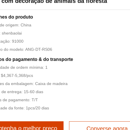
com decoração de animais da floresta
hes do produto
de origem: China
 shenbaolai
icação: 91000
o do modelo: ANG-DT-RS06
s do pagamento & do transporte
idade de ordem mínima: 1
 $4,367-5,368/pcs
hes da embalagem: Caixa de madeira
de entrega: 15-60 dias
s de pagamento: T/T
dade da fonte: 1pcs/20 dias
tenha o melhor preço
Converse agora