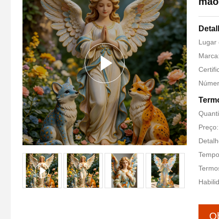
mão 
Detal
Lugar 
Marca:
Certif
Númer
Termo
Quant
Preço:
Detal
Tempo 
Termo
Habili
Ob