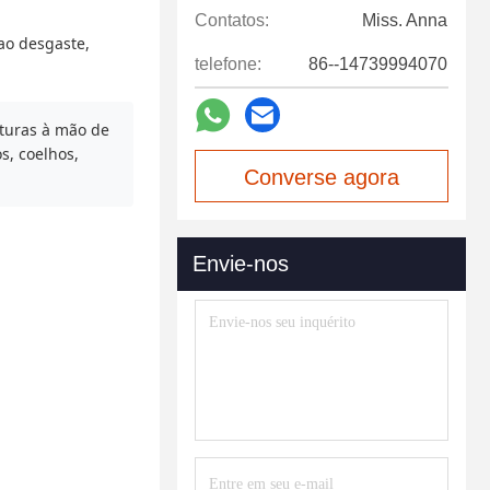
Contatos:
Miss. Anna
 ao desgaste,
telefone:
86--14739994070
turas à mão de
s, coelhos,
Converse agora
Envie-nos