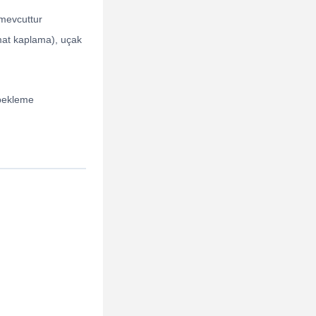
 mevcuttur
 mat kaplama), uçak
 bekleme