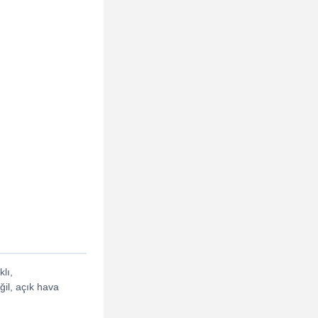
lı,
il, açık hava