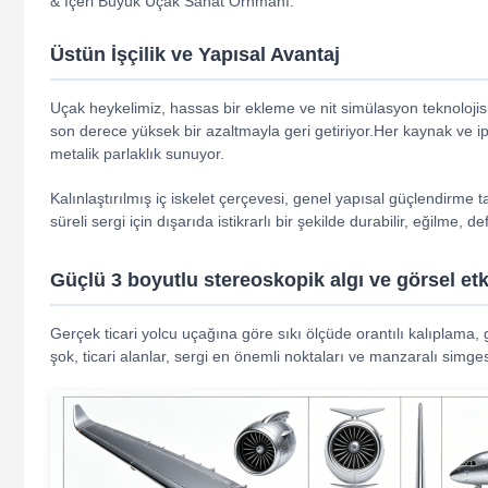
& İçeri Büyük Uçak Sanat Ornmanı.
Üstün İşçilik ve Yapısal Avantaj
Uçak heykelimiz, hassas bir ekleme ve nit simülasyon teknolojisi
son derece yüksek bir azaltmayla geri getiriyor.Her kaynak ve ipli
metalik parlaklık sunuyor.
Kalınlaştırılmış iç iskelet çerçevesi, genel yapısal güçlendirm
süreli sergi için dışarıda istikrarlı bir şekilde durabilir, eğilme,
Güçlü 3 boyutlu stereoskopik algı ve görsel etk
Gerçek ticari yolcu uçağına göre sıkı ölçüde orantılı kalıplama, g
şok, ticari alanlar, sergi en önemli noktaları ve manzaralı simg