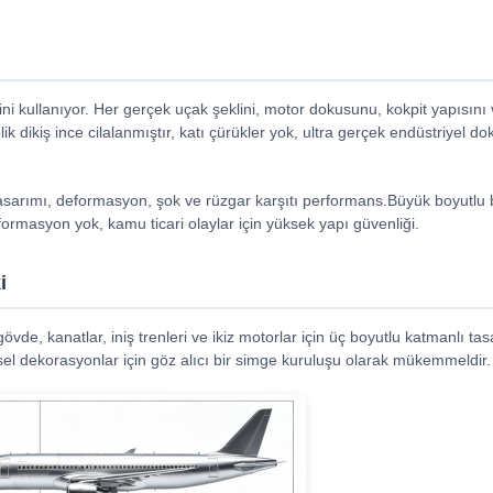
ni kullanıyor. Her gerçek uçak şeklini, motor dokusunu, kokpit yapısını v
k dikiş ince cilalanmıştır, katı çürükler yok, ultra gerçek endüstriyel do
e tasarımı, deformasyon, şok ve rüzgar karşıtı performans.Büyük boyutlu 
 deformasyon yok, kamu ticari olaylar için yüksek yapı güvenliği.
i
övde, kanatlar, iniş trenleri ve ikiz motorlar için üç boyutlu katmanlı t
esel dekorasyonlar için göz alıcı bir simge kuruluşu olarak mükemmeldir.