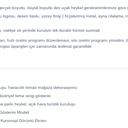
, gerçek boyutlu, büyük boyutlu dev uçak heykel gereksinimlerinize göre
 logosu, desen baskı, yüzey finişi ( fırçalanmış metal, ayna cilalama,
, nakliye ve yerinde kurulum tek duraklı hizmet sunmak
rı, hızlı üretim programı düzenlemesi, sıkı üretim programı yönetimi,
ojesi siparişleri için zamanında teslimat garantilidir.
uluşu, havacılık temalı mağaza dekorasyonu
üstriyel tema sergi gösterisi
 parkı heykel, açık hava turistik kuruluşu
m Gösterim Modeli
, Kurumsal Görüntü Ekranı