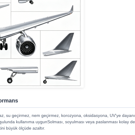
formans
maz, su geçirmez, nem geçirmez, korozyona, oksidasyona, UV'ye dayanık
oşulunda kullanıma uygunSolması, soyulması veya paslanması kolay değ
ni büyük ölçüde azaltır.