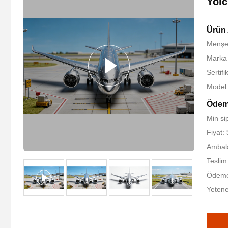
Yolc
Ürün 
Menşe 
Marka 
Sertifi
Model
Ödeme
Min si
Fiyat:
Ambala
Teslim
Ödeme 
Yetene