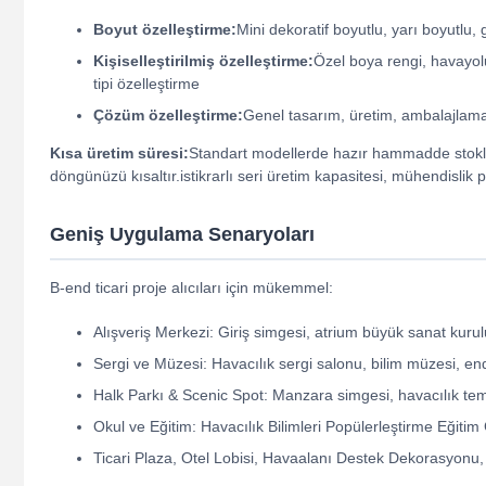
Boyut özelleştirme:
Mini dekoratif boyutlu, yarı boyutlu
Kişiselleştirilmiş özelleştirme:
Özel boya rengi, havayolu
tipi özelleştirme
Çözüm özelleştirme:
Genel tasarım, üretim, ambalajlama
Kısa üretim süresi:
Standart modellerde hazır hammadde stokla
döngünüzü kısaltır.istikrarlı seri üretim kapasitesi, mühendislik pr
Geniş Uygulama Senaryoları
B-end ticari proje alıcıları için mükemmel:
Alışveriş Merkezi: Giriş simgesi, atrium büyük sanat kur
Sergi ve Müzesi: Havacılık sergi salonu, bilim müzesi, end
Halk Parkı & Scenic Spot: Manzara simgesi, havacılık tema
Okul ve Eğitim: Havacılık Bilimleri Popülerleştirme Eğiti
Ticari Plaza, Otel Lobisi, Havaalanı Destek Dekorasyonu