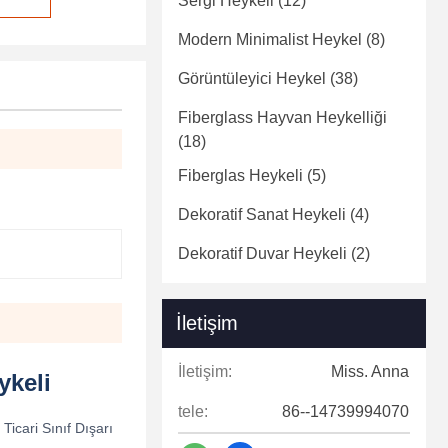
Sergi Heykeli
(12)
Modern Minimalist Heykel
(8)
Görüntüleyici Heykel
(38)
Fiberglass Hayvan Heykelliği
(18)
Fiberglas Heykeli
(5)
Dekoratif Sanat Heykeli
(4)
Dekoratif Duvar Heykeli
(2)
İletişim
İletişim:
Miss. Anna
ykeli
tele:
86--14739994070
icari Sınıf Dışarı