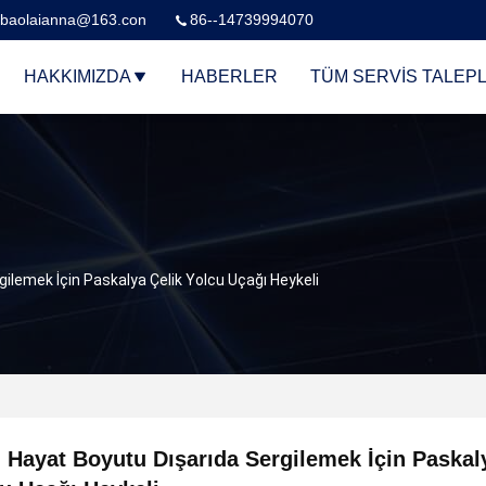
baolaianna@163.con
86--14739994070
HAKKIMIZDA
HABERLER
TÜM SERVIS TALEPL
ilemek İçin Paskalya Çelik Yolcu Uçağı Heykeli
 Hayat Boyutu Dışarıda Sergilemek İçin Paskal