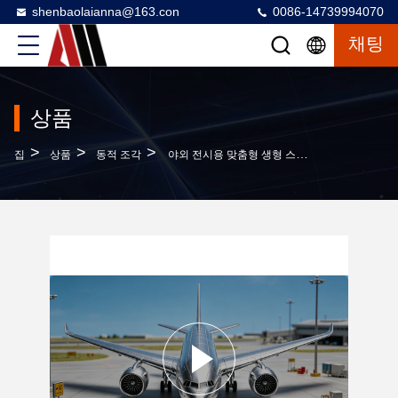
shenbaolaianna@163.con
0086-14739994070
채팅
상품
>
>
>
집
상품
동적 조각
야외 전시용 맞춤형 생형 스테인리스 스틸 여객기 동상