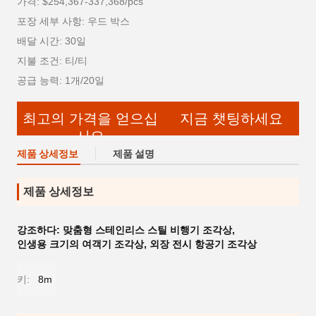
가격: $254,367-337,368/pcs
포장 세부 사항: 우드 박스
배달 시간: 30일
지불 조건: 티/티
공급 능력: 1개/20일
최고의 가격을 얻으십
지금 챗팅하세요
시오
제품 상세정보
제품 설명
제품 상세정보
강조하다:
맞춤형 스테인리스 스틸 비행기 조각상
,
인생용 크기의 여객기 조각상
,
외장 전시 항공기 조각상
키:
8m