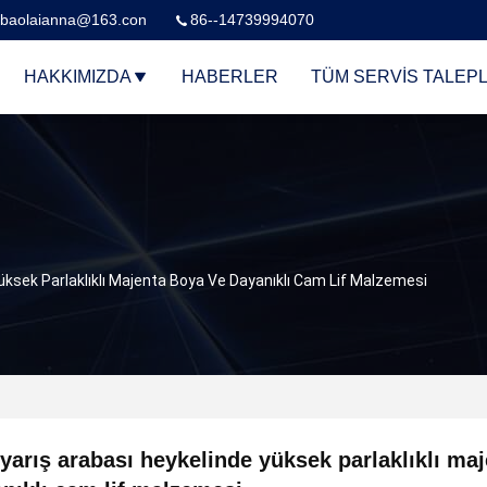
baolaianna@163.con
86--14739994070
HAKKIMIZDA
HABERLER
TÜM SERVIS TALEPL
üksek Parlaklıklı Majenta Boya Ve Dayanıklı Cam Lif Malzemesi
yarış arabası heykelinde yüksek parlaklıklı ma