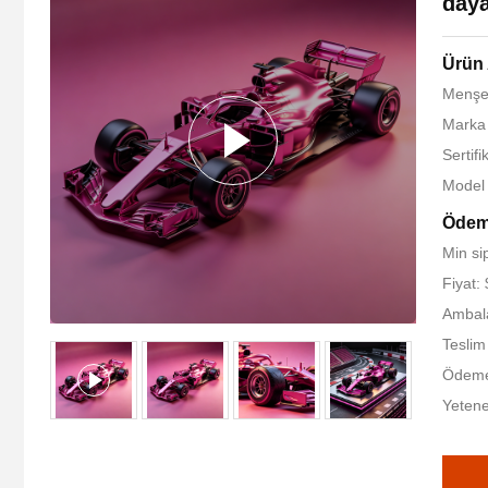
daya
Ürün 
Menşe 
Marka 
Sertif
Model
Ödeme
Min sip
Fiyat:
Ambala
Teslim
Ödeme 
Yetene