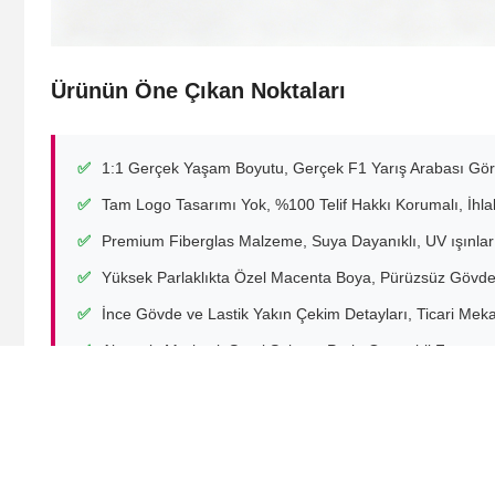
Ürünün Öne Çıkan Noktaları
✅
1:1 Gerçek Yaşam Boyutu, Gerçek F1 Yarış Arabası Gö
✅
Tam Logo Tasarımı Yok, %100 Telif Hakkı Korumalı, İhlal
✅
Premium Fiberglas Malzeme, Suya Dayanıklı, UV ışınları
✅
Yüksek Parlaklıkta Özel Macenta Boya, Pürüzsüz Gövde
✅
İnce Gövde ve Lastik Yakın Çekim Detayları, Ticari Mekan
✅
Alışveriş Merkezi, Sergi Salonu, Park, Otomobil Fuarı ve T
Tags:
Dinamik heykel
heykel hareketi
At Heykeli