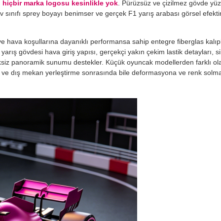
in hiçbir marka logosu kesinlikle yok
. Pürüzsüz ve çizilmez gövde yüze
tiv sınıfı sprey boyayı benimser ve gerçek F1 yarış arabası görsel efek
 hava koşullarına dayanıklı performansa sahip entegre fiberglas kalıpl
rış gövdesi hava giriş yapısı, gerçekçi yakın çekim lastik detayları, s
siksiz panoramik sunumu destekler. Küçük oyuncak modellerden farklı ol
 iç ve dış mekan yerleştirme sonrasında bile deformasyona ve renk solm