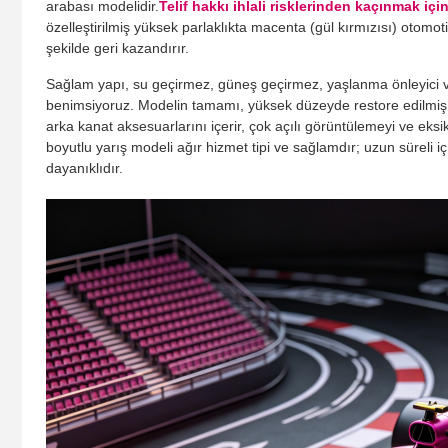
arabası modelidir.
Telif hakkı ihlali risklerinden kaçınmak iç
özelleştirilmiş yüksek parlaklıkta macenta (gül kırmızısı) otomo
şekilde geri kazandırır.
Sağlam yapı, su geçirmez, güneş geçirmez, yaşlanma önleyici ve
benimsiyoruz. Modelin tamamı, yüksek düzeyde restore edilmiş ya
arka kanat aksesuarlarını içerir, çok açılı görüntülemeyi ve ek
boyutlu yarış modeli ağır hizmet tipi ve sağlamdır; uzun süreli
dayanıklıdır.