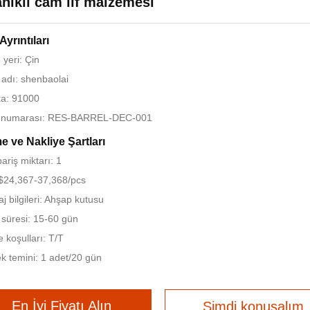
nıklı cam lif malzemesi
Ayrıntıları
yeri: Çin
adı: shenbaolai
ika: 91000
 numarası: RES-BARREL-DEC-001
 ve Nakliye Şartları
ariş miktarı: 1
 $24,367-37,368/pcs
j bilgileri: Ahşap kutusu
 süresi: 15-60 gün
koşulları: T/T
k temini: 1 adet/20 gün
En İyi Fiyatı Alın
Şimdi konuşalım.