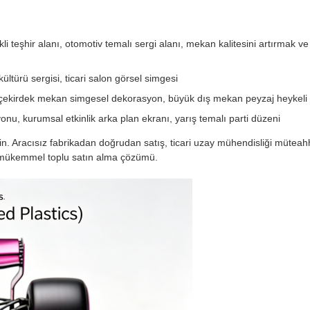
li teşhir alanı, otomotiv temalı sergi alanı, mekan kalitesini artırmak ve
ş kültürü sergisi, ticari salon görsel simgesi
, çekirdek mekan simgesel dekorasyon, büyük dış mekan peyzaj heykeli
onu, kurumsal etkinlik arka plan ekranı, yarış temalı parti düzeni
in. Aracısız fabrikadan doğrudan satış, ticari uzay mühendisliği müteahhit
çin mükemmel toplu satın alma çözümü.