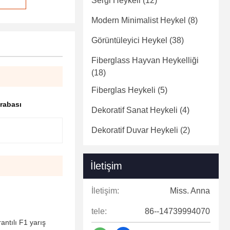
Sergi Heykeli
(12)
Modern Minimalist Heykel
(8)
Görüntüleyici Heykel
(38)
Fiberglass Hayvan Heykelliği
(18)
Fiberglas Heykeli
(5)
arabası
Dekoratif Sanat Heykeli
(4)
Dekoratif Duvar Heykeli
(2)
İletişim
İletişim:
Miss. Anna
tele:
86--14739994070
antılı F1 yarış