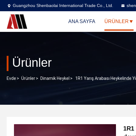
Guangzhou Shenbaolai International Trade Co., Ltd.
shen
ANA SAYFA
ÜRÜNLER
Ürünler
Evde
>
Ürünler
>
Dinamik Heykel
>
1R1 Yarış Arabası Heykelinde Y
1R1 