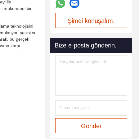
yi ile
tini mükemmel bir
Şimdi konuşalım.
ama teknolojisini
imülasyon şasisi ve
arak, bu gerçek
Bize e-posta gönderin.
asına karşı
Gönder