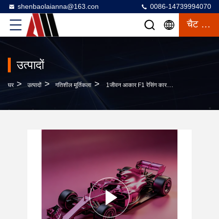
shenbaolaianna@163.con
0086-14739994070
चैट करना
उत्पादों
>
>
>
घर
उत्पादों
गतिशील मूर्तिकला
1जीवन आकार F1 रेसिंग कार मूर्तिकला उच्च चमकदार मैजेंटा पेंट और टिकाऊ फाइबरग्लास सामग्री के साथ