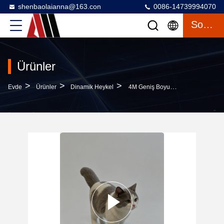
shenbaolaianna@163.con
0086-14739994070
Sohbet
Ürünler
>
>
>
Evde
Ürünler
Dinamik Heykel
4M Geniş Boyutlu Hiper-Gerçekçi İngiliz Kısa Saçlı Kedi Heykeli Cam Elyafı Güçlendirilmiş Plastik