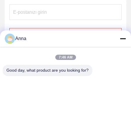
Gönder
Anna
7:46 AM
Good day, what product are you looking for?
BIZIM ÜRÜNLERIMIZ
Benzer ürünler