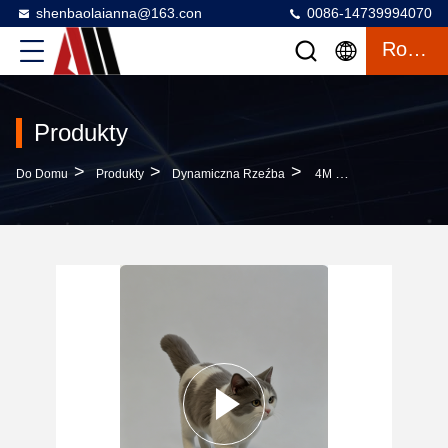
shenbaolaianna@163.con
0086-14739994070
Rozmowa
Produkty
>
>
>
Do Domu
Produkty
Dynamiczna Rzeźba
4M Nadmiarowa Hiper-Realistyczna Brytyjska Koty Krótkowłosy Rzeźba Z Włókna Szklanego Wzmocniony Plastik