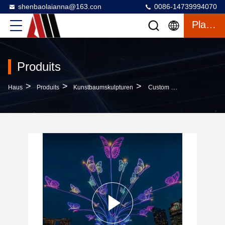
shenbaolaianna@163.con
0086-14739994070
Plaudern
Produits
>
>
>
Haus
Produits
Kunstbaumskulpturen
Custom Outdoor Große Farbe Schmetterling Maskottchen Skulptur LED Lichter Kreatives Quadrat Straßenlicht