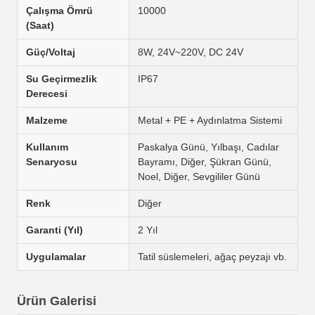
Çalışma Ömrü
10000
(Saat)
Güç/Voltaj
8W, 24V~220V, DC 24V
Su Geçirmezlik
IP67
Derecesi
Malzeme
Metal + PE + Aydınlatma Sistemi
Kullanım
Paskalya Günü, Yılbaşı, Cadılar
Senaryosu
Bayramı, Diğer, Şükran Günü,
Noel, Diğer, Sevgililer Günü
Renk
Diğer
Garanti (Yıl)
2 Yıl
Uygulamalar
Tatil süslemeleri, ağaç peyzajı vb.
Ürün Galerisi