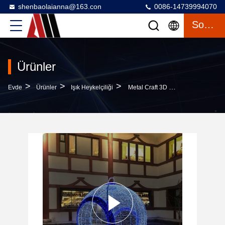
shenbaolaianna@163.con
0086-14739994070
Sohbet
Ürünler
>
>
>
Evde
Ürünler
Işık Heykelçiliği
Metal Craft 3D LED Christmas Archway Ile IP65 Su Geçirmez Dış Mimarlık Işığı Özelleştirilebilir Sokak Dekoru