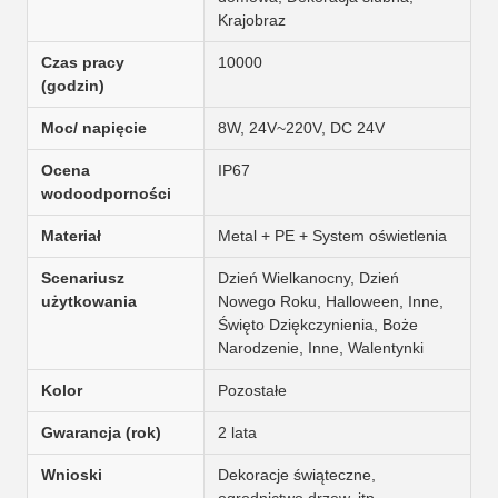
Krajobraz
Czas pracy
10000
(godzin)
Moc/ napięcie
8W, 24V~220V, DC 24V
Ocena
IP67
wodoodporności
Materiał
Metal + PE + System oświetlenia
Scenariusz
Dzień Wielkanocny, Dzień
użytkowania
Nowego Roku, Halloween, Inne,
Święto Dziękczynienia, Boże
Narodzenie, Inne, Walentynki
Kolor
Pozostałe
Gwarancja (rok)
2 lata
Wnioski
Dekoracje świąteczne,
ogrodnictwo drzew, itp.