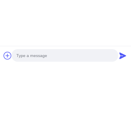
Photo
Video Call
Audio Call