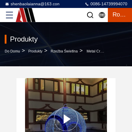
shenbaolaianna@163.con
0086-14739994070
Rozmowa
Produkty
>
>
>
Do Domu
Produkty
Rzeźba Świetlna
Metal Craft 3D LED Boże Narodzenie Łuk Z IP65 Wodoodporną Rzeźbą Ogrodową Do Dostosowywanego Wystroju Ulicznego