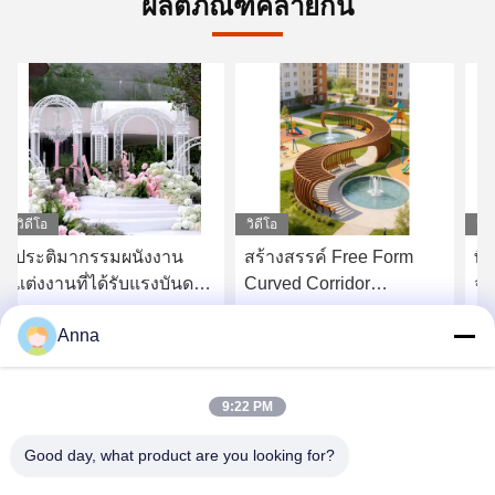
ผลิตภัณฑ์คล้ายกัน
วิดีโอ
วิดีโอ
วิด
ประติมากรรมผนังงาน
สร้างสรรค์ Free Form
พิ
แต่งงานที่ได้รับแรงบันดาล
Curved Corridor
จา
ใจจากธรรมชาติ ฉากหลัง
Sculptural Walkway Art
แต
Anna
เรขาคณิตพฤกษศาสตร์
สําหรับอสังหาริมทรัพย์
หา ราคา ที่ ดี ที่สุด
หา ราคา ที่ ดี ที่สุด
สำหรับพิธีในสวน
หรูหรา Commercial
9:22 PM
Good day, what product are you looking for?