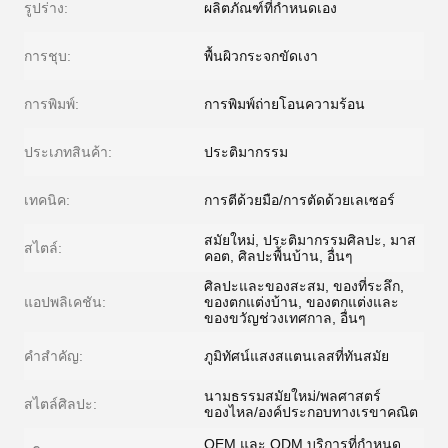
รูปร่าง:
ผลิตภัณฑ์ที่กำหนดเอง
การชุบ:
พื้นผิวกระจกขัดเงา
การพิมพ์:
การพิมพ์ถ่ายโอนความร้อน
ประเภทสินค้า:
ประติมากรรม
เทคนิค:
การตีด้วยมือ/การตัดด้วยเลเซอร์
สมัยใหม่, ประติมากรรมศิลปะ, มาส
สไตล์:
คอต, ศิลปะพื้นบ้าน, อื่นๆ
ศิลปะและของสะสม, ของที่ระลึก,
แอปพลิเคชัน:
ของตกแต่งบ้าน, ของตกแต่งและ
ของขวัญช่วงเทศกาล, อื่นๆ
คำสำคัญ:
ภูมิทัศน์แสงสแตนเลสที่ทันสมัย
นามธรรมสมัยใหม่/พลศาสตร์
สไตล์ศิลปะ:
ของไหล/องค์ประกอบทางเรขาคณิต
OEM และ ODM บริการที่กำหนด