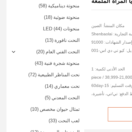
ا المرآة الملمعة
منحوتة ديناميكية
(58)
منحوتة ضوئية
(18)
مكان المنشأ: الصين
منحوتات LED
(44)
جارية: Shenbaolai
النحت نافورة
(13)
صدار الشهادات: 91000
ل: كيو تي دي اس-001
النحت الفني العام
(20)
منحوتة شجرة فنية
(43)
الحد الأدنى لكمية: 1
نحت المناظر الطبيعية
(72)
ت التسليم: 15-60day
نحت معماري
(14)
الدفع: تي/تي، تأشيرة،
النحت المعدني
(5)
تمثال حيوان مخصص
(10)
لعب النحت
(33)