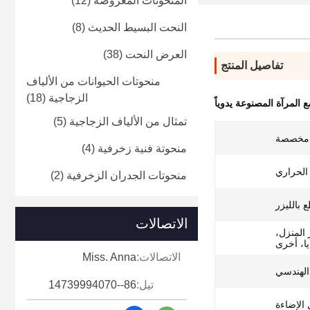
المنحوتات المعروضة
(12)
النحت البسيط الحديث
(8)
العرض النحت
(38)
تفاصيل المنتج
منحوتات الحيوانات من الألياف
الزجاجية
(18)
ع المرآة المصنوعة يدوياً
تمثال من الألياف الزجاجية
(5)
 مخصصة
منحوتة فنية زخرفية
(4)
الحراري
منحوتات الجدران الزخرفية
(2)
ع بالليزر
الاتصالات
ر المنزل،
يا، أخرى
الاتصالات:
Miss. Anna
 الهندسي
تيل:
86--14739994070
الإضاءة