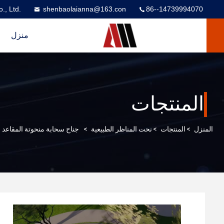
., Ltd.
shenbaolaianna@163.con
86--14739994070
منزل
المنتجات
المنزل
>
المنتجات
>
نحت المناظر الطبيعية
>
جناح سحابة منحوتة المقاعد ا