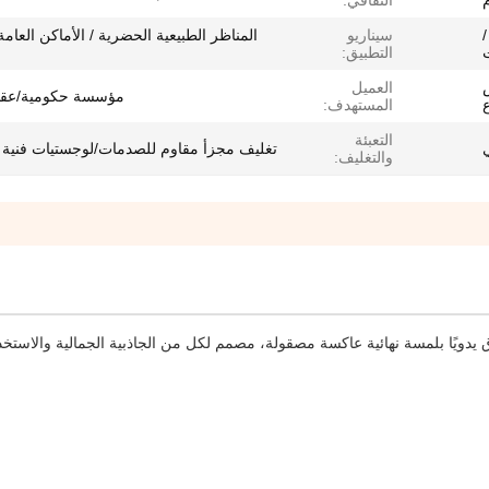
م
الثقافي:
/
سيناريو
المناظر الطبيعية الحضرية / الأماكن العامة
ت
التطبيق:
العميل
مؤسسة حكومية/عقار
المستهدف:
التعبئة
ي
تغليف مجزأ مقاوم للصدمات/لوجستيات فنية ا
والتغليف:
يدويًا بلمسة نهائية عاكسة مصقولة، مصمم لكل من الجاذبية الجمالية والاستخد