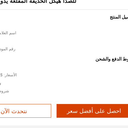
للصدأ هيكل الحديقة المقلعة يدوي
يل المنتج
اسم العلامة الت
إ
رقم المودي
 الدفع والشحن
الأسعار: $21,800-38,999 / piece
وق
شروط 
احصل على أفضل سعر
نتحدث الآن