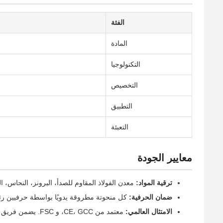
الفئة
المادة
التكنولوجيا
التخصيص
التطبيق
التعبئة
معايير الجودة
ترقية المواد:
معدن الفولاذ المقاوم للصدأ، البرونز، النحاس، ال
ضمان الحرفية:
كل منحوتة مطروقة يدويًا بواسطة حرفيين رئيسيين لديهم خبرة تزيد عن 10 سنوات. يتم مع
الامتثال العالمي:
معتمد من CE، GCC، و FSC. يضمن فريق مراقبة الجودة المحترف الجودة وضمانات النقل.