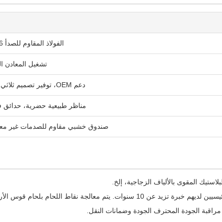
الفولاذ المقاوم للصدأ 304/316 (درجة بحرية)
تشغيل المعادن ا
دعم OEM، توفير تصميم ثلاثي الأبعاد، الحجم، الشعار
مناظر طبيعية حضرية، حدائق ف
صندوق خشبي مقاوم للصدمات غير معال
بلاستيك المقوى بالألياف الزجاجية، إلخ.
الجة نقاط اللحام بلحام قوس الأرجون لمتانة فائقة.