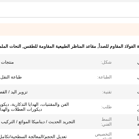
الفولاذ المقاوم للصدأ
,
مقاعد المناظر الطبيعية المقاومة للطقس
,
النحات الملم
ي
شكل:
منتجات
الطباعة:
طباعة النقل 
تقنية:
تزوير اليد / القط
،
الفن والمقتنيات، الهدايا التذكارية، ديكو
طلب:
ديكورات العطلات والهدا
أ
النمط
التجريد الحديث / ديناميكا الموائع / التركيب
ة
الفني:
التخصيص
تعديل الحجم/المعالجة السطحية/تكامل 