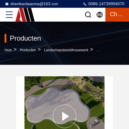
shenbaolaianna@163.con
0086-14739994070
Chatten
Producten
>
>
>
Huis
Producten
Landschapsbeeldhouwwerk
Sculpturaal Wolkenp