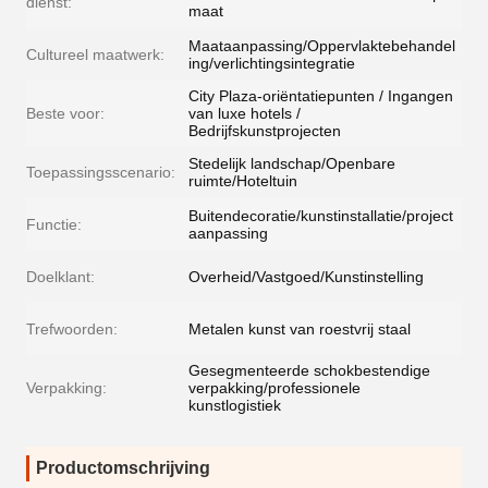
dienst:
maat
Maataanpassing/Oppervlaktebehandel
Cultureel maatwerk:
ing/verlichtingsintegratie
City Plaza-oriëntatiepunten / Ingangen
Beste voor:
van luxe hotels /
Bedrijfskunstprojecten
Stedelijk landschap/Openbare
Toepassingsscenario:
ruimte/Hoteltuin
Buitendecoratie/kunstinstallatie/project
Functie:
aanpassing
Doelklant:
Overheid/Vastgoed/Kunstinstelling
Trefwoorden:
Metalen kunst van roestvrij staal
Gesegmenteerde schokbestendige
Verpakking:
verpakking/professionele
kunstlogistiek
Productomschrijving