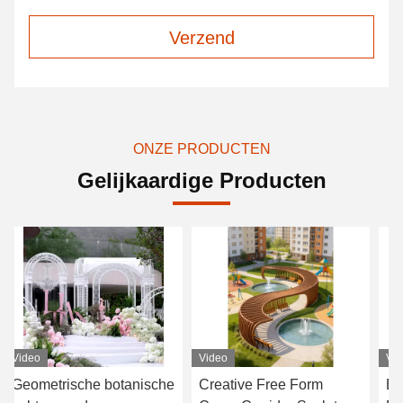
Verzend
ONZE PRODUCTEN
Gelijkaardige Producten
Video
Video
Vi
Geometrische botanische
Creative Free Form
Bl