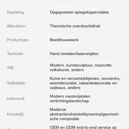
Beplating:
Opgepoetste spiegeloppervlakte
Afdrukken:
Thermische overdrachtdruk
Producttype:
Beeldhouwwerk
Techniek:
Hand smeden/lasersnijden
Modern, kunstsculptuur, mascotte,
Stijl:
volkskunst, anders
Kunst en verzamelobjecten, souvenirs,
Sollicitatie:
woondecoratie, vakantiedecoratie en
cadeaus, anders
Modern roestvrijstalen
trefwoord:
verlichtingslandschap
Moderne
Kunststijl:
abstractie/vloeistofdynamica/geometri
sche compositie
OEM en ODM end-to-end service op