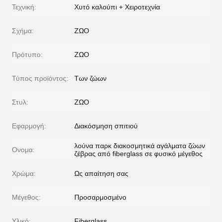
Τεχνική:
Χυτό καλούπι + Χειροτεχνία
Σχήμα:
ΖΩΟ
Πρότυπο:
ΖΩΟ
Τύπος προϊόντος:
Των ζώων
Στυλ:
ΖΩΟ
Εφαρμογή:
Διακόσμηση σπιτιού
λούνα παρκ διακοσμητικά αγάλματα ζώων
Ονομα:
ζέβρας από fiberglass σε φυσικό μέγεθος
Χρώμα:
Ως απαίτηση σας
Μέγεθος:
Προσαρμοσμένο
Υλικό:
Fiberglass