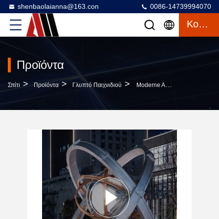
shenbaolaianna@163.con
0086-14739994070
Κουβέντα
Προϊόντα
>
>
>
Σπίτι
Προϊόντα
Γλυπτό Παιχνιδιού
Moderne Abstrakte Kunst Mit Licht Für Luxushotel, Firmeneingangsbereich Und Designer-Raum