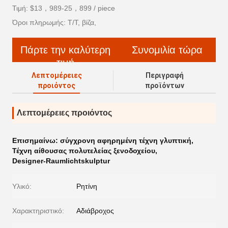
Τιμή: $13，989-25，899 / piece
Όροι πληρωμής: T/T, βίζα,
Πάρτε την καλύτερη
Συνομιλία τώρα
τιμή
Λεπτομέρειες
Περιγραφή
προιόντος
προϊόντων
Λεπτομέρειες προιόντος
Επισημαίνω:
σύγχρονη αφηρημένη τέχνη γλυπτική
,
Τέχνη αίθουσας πολυτελείας ξενοδοχείου
,
Designer-Raumlichtskulptur
Υλικό:
Ρητίνη
Χαρακτηριστικό:
Αδιάβροχος