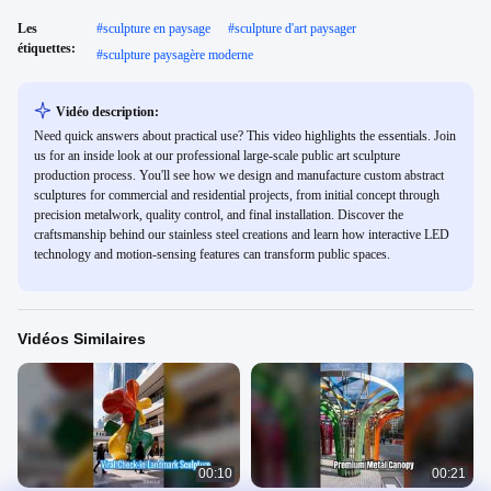
Les
#
sculpture en paysage
#
sculpture d'art paysager
étiquettes:
#
sculpture paysagère moderne
Vidéo description:
Need quick answers about practical use? This video highlights the essentials. Join
us for an inside look at our professional large-scale public art sculpture
production process. You'll see how we design and manufacture custom abstract
sculptures for commercial and residential projects, from initial concept through
precision metalwork, quality control, and final installation. Discover the
craftsmanship behind our stainless steel creations and learn how interactive LED
technology and motion-sensing features can transform public spaces.
Vidéos Similaires
00:10
00:21