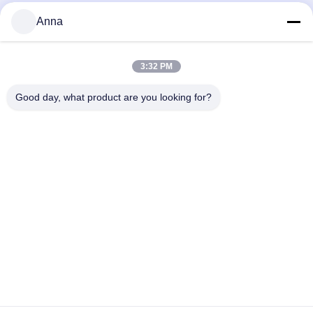
Large Colorful Abstract Fiberglass
Architettura premium con tettoia in
Anna
Sculpture | Outdoor Public Art
metallo Garden Mall City
Decoration
Scultura Del Paesaggio
Scultura Del Paesaggio
June 29, 2026
April 03, 2026
3:32 PM
Good day, what product are you looking for?
00:12
00:12
Scultura mobile in acciaio
Festival del Jurassic Park con la
inossidabile per catering e vendita al
lanterna gigante del T Rex
dettaglio
Scultura Del Paesaggio
Altri Video
April 03, 2026
March 27, 2026
00:15
00:14
Scultura di jet da combattimento in
Dettagli ravvicinati del modello di
acciaio inossidabile a grandezza
aereo realistico e demo con