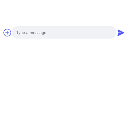
Gửi cho chúng tôi.
Photo
Video Call
Audio Call
Gửi
SẢN PHẨM CỦA CHÚNG TÔI