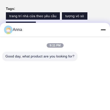
Tags:
trang trí nhà cửa theo yêu cầu
tượng vỏ sò
tượng ghế đẩu
Anna
Liên lạc
9:11 PM
Good day, what product are you looking for?
Liên lạc:
Miss. Anna
điện thoại:
0086-14739994070
nói chuyện ngay.