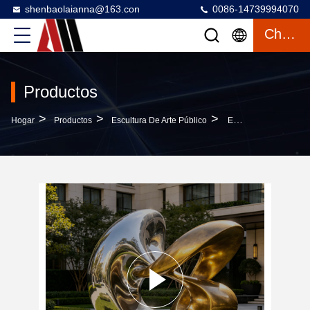
shenbaolaianna@163.con
0086-14739994070
Charlar
Productos
>
>
>
Hogar
Productos
Escultura De Arte Público
Escultura Para Exteriores De Acero Inoxidable De Dos Tonos: Estatua De Arte Público Personalizable Y Resistente A La Intemperie Para Paisajes