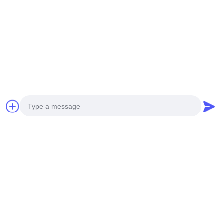
Ahora Charle
Envíenos
Photo
Video Call
Envíe
Audio Call