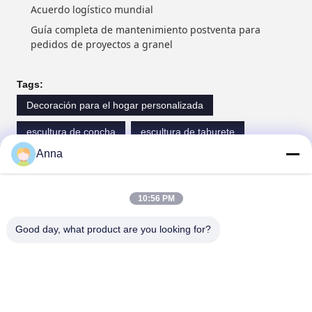
Acuerdo logístico mundial
Guía completa de mantenimiento postventa para
pedidos de proyectos a granel
Tags:
Decoración para el hogar personalizada
escultura de concha
escultura de taburete
Anna
Contactos
10:56 PM
Contactos:
Miss. Anna
Good day, what product are you looking for?
Tel:
0086-14739994070