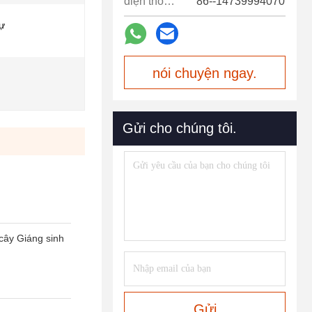
điện thoại:
86--14739994070
dự
nói chuyện ngay.
Gửi cho chúng tôi.
 cây Giáng sinh
Gửi