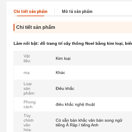
Chi tiết sản phẩm
Mô tả sản phẩm
Chi tiết sản phẩm
Làm nổi bật:
đồ trang trí cây thông Noel bằng kim loại
,
biể
Vật
Kim loại
liệu:
mạ:
Khác
Loại
sản
Điêu khắc
phẩm:
Phong
điêu khắc nghệ thuật
cách:
Tùy
chỉnh
Có sẵn bản khắc văn bản song ngữ
văn
tiếng Ả Rập / tiếng Anh
hóa: