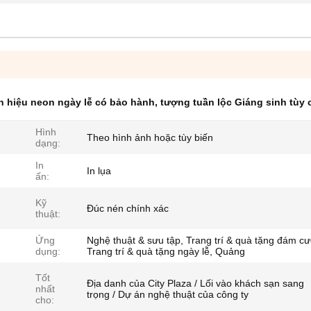
n hiệu neon ngày lễ có bảo hành
,
tượng tuần lộc Giáng sinh tùy 
Hình
Theo hình ảnh hoặc tùy biến
dạng:
In
In lụa
ấn:
Kỹ
Đúc nén chính xác
thuật:
Ứng
Nghệ thuật & sưu tập, Trang trí & quà tặng đám cư
dụng:
Trang trí & quà tặng ngày lễ, Quảng
Tốt
Địa danh của City Plaza / Lối vào khách sạn sang
nhất
trọng / Dự án nghệ thuật của công ty
cho: