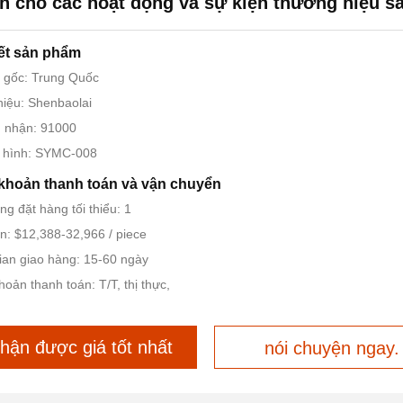
h cho các hoạt động và sự kiện thương hiệu s
iết sản phẩm
 gốc: Trung Quốc
iệu: Shenbaolai
 nhận: 91000
 hình: SYMC-008
khoản thanh toán và vận chuyển
ng đặt hàng tối thiểu: 1
n: $12,388-32,966 / piece
ian giao hàng: 15-60 ngày
hoản thanh toán: T/T, thị thực,
hận được giá tốt nhất
nói chuyện ngay.