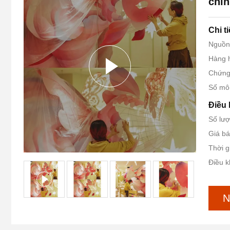
chỉn
Chi t
Nguồn
Hàng h
Chứng
Số mô
Điều 
Số lượ
Giá bá
Thời g
Điều k
N