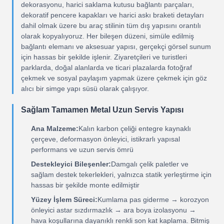
dekorasyonu, harici saklama kutusu bağlantı parçaları,
dekoratif pencere kapakları ve harici askı braketi detayları
dahil olmak üzere bu araç stilinin tüm dış yapısını orantılı
olarak kopyalıyoruz. Her bileşen düzeni, simüle edilmiş
bağlantı elemanı ve aksesuar yapısı, gerçekçi görsel sunum
için hassas bir şekilde işlenir. Ziyaretçileri ve turistleri
parklarda, doğal alanlarda ve ticari plazalarda fotoğraf
çekmek ve sosyal paylaşım yapmak üzere çekmek için göz
alıcı bir simge yapı süsü olarak çalışıyor.
Sağlam Tamamen Metal Uzun Servis Yapısı
Ana Malzeme:
Kalın karbon çeliği entegre kaynaklı
çerçeve, deformasyon önleyici, istikrarlı yapısal
performans ve uzun servis ömrü
Destekleyici Bileşenler:
Damgalı çelik paletler ve
sağlam destek tekerlekleri, yalnızca statik yerleştirme için
hassas bir şekilde monte edilmiştir
Yüzey İşlem Süreci:
Kumlama pas giderme → korozyon
önleyici astar sızdırmazlık → ara boya izolasyonu →
hava koşullarına dayanıklı renkli son kat kaplama. Bitmiş