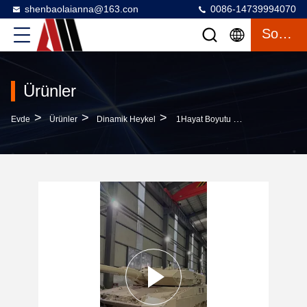
shenbaolaianna@163.con
0086-14739994070
Sohbet
Ürünler
>
>
>
Evde
Ürünler
Dinamik Heykel
1Hayat Boyutu Özel Ekran Modeli, Dekoratif Heykel Için Otomotiv Dereceli Boya Ve Hassas Sıkıştırma Kalıplaması