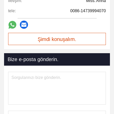
İletişim:
Miss. Anna
tele:
0086-14739994070
Şimdi konuşalım.
Bize e-posta gönderin.