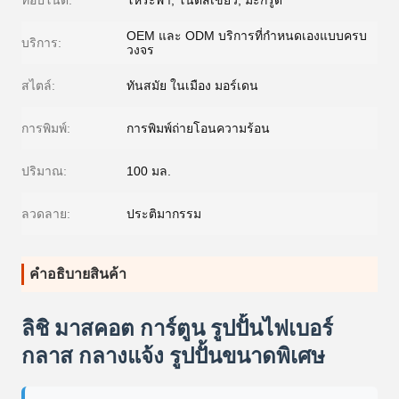
ท็อปโน้ต:
โหระพา, โน๊ตสีเขียว, มะกรูด
OEM และ ODM บริการที่กำหนดเองแบบครบ
บริการ:
วงจร
สไตล์:
ทันสมัย ​​ในเมือง มอร์เดน
การพิมพ์:
การพิมพ์ถ่ายโอนความร้อน
ปริมาณ:
100 มล.
ลวดลาย:
ประติมากรรม
คําอธิบายสินค้า
ลิชิ มาสคอต การ์ตูน รูปปั้นไฟเบอร์
กลาส กลางแจ้ง รูปปั้นขนาดพิเศษ