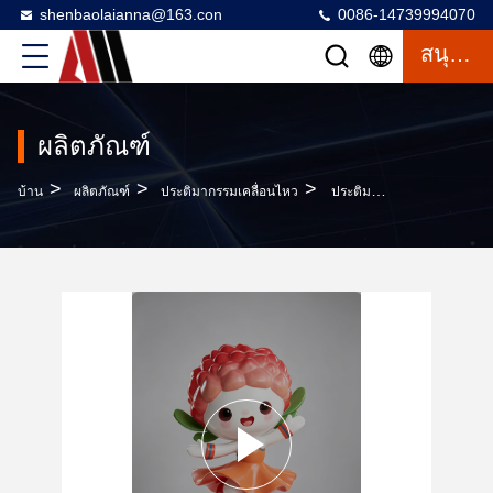
shenbaolaianna@163.con
0086-14739994070
สนุกสนาน
ผลิตภัณฑ์
>
>
>
บ้าน
ผลิตภัณฑ์
ประติมากรรมเคลื่อนไหว
ประติมากรรมไฟเบอร์กลาสมาสคอตลิ้นจี่ขนาดที่กำหนดเองพร้อมสีกลางแจ้งทนรังสียูวีและการออกแบบที่ทนทานน้ำหนักเบา