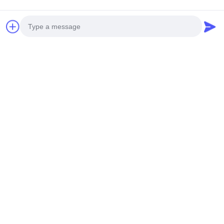
ส่ง
Photo
Video Call
ผลิตภัณฑ์ของเรา
Audio Call
ผลิตภัณฑ์คล้ายกัน