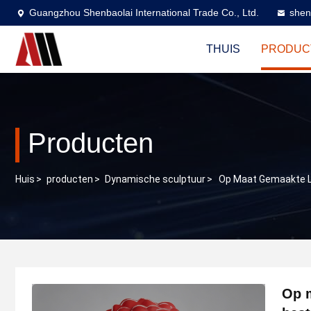
Guangzhou Shenbaolai International Trade Co., Ltd.
shen
THUIS
PRODUC
Producten
Huis
>
producten
>
Dynamische sculptuur
>
Op Maat Gemaakte L
Op m