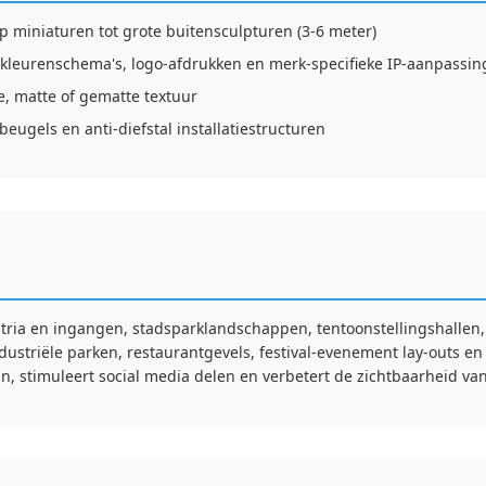
miniaturen tot grote buitensculpturen (3-6 meter)
kleurenschema's, logo-afdrukken en merk-specifieke IP-aanpassi
, matte of gematte textuur
gels en anti-diefstal installatiestructuren
ria en ingangen, stadsparklandschappen, tentoonstellingshallen, 
dustriële parken, restaurantgevels, festival-evenement lay-outs en
an, stimuleert social media delen en verbetert de zichtbaarheid va