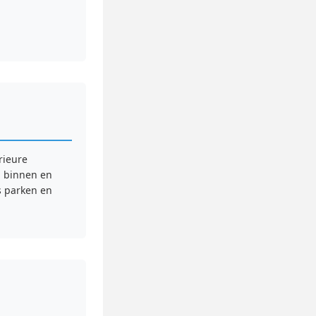
rieure
g binnen en
s parken en