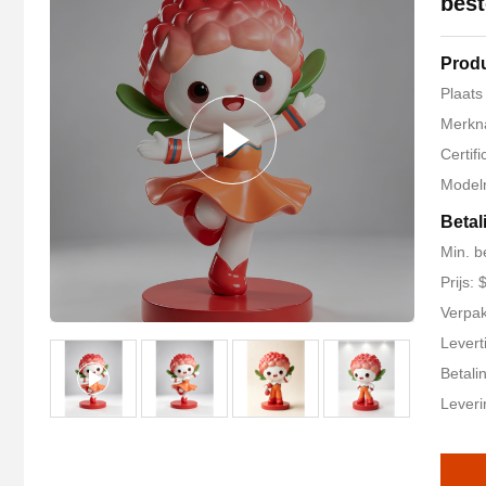
best
Produ
Plaats
Merkn
Certifi
Model
Betal
Min. b
Prijs:
Verpak
Levert
Betali
Leveri