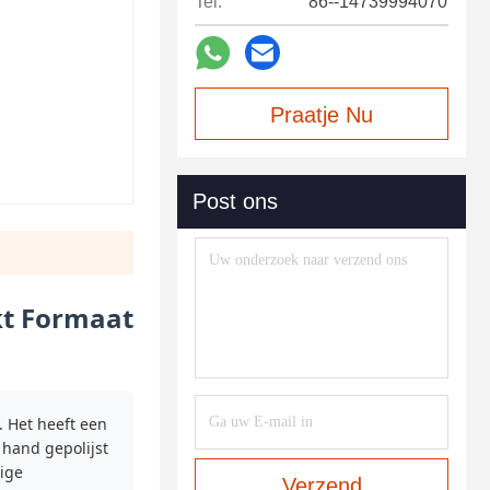
Tel:
86--14739994070
Praatje Nu
Post ons
kt Formaat
 Het heeft een
 hand gepolijst
ige
Verzend