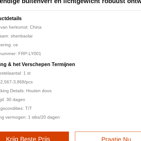
endige buitenverf en lichtgewicht robuust ont
ctdetails
 van herkomst: China
aam: shenbaolai
cering: ce
nummer: FRP-LY001
ing & het Verschepen Termijnen
estelaantal: 1 st
 $2,567-3,868/pcs
king Details: Houten doos
ijd: 30 dagen
ngscondities: T/T
ng vermogen: 1 stks/20 dagen
Krijg Beste Prijs
Praatje Nu