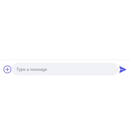
GUANGZHOU SHENBAOLAI
INTERNATIONAL TRADE CO., LTD.
shenbaolaianna@163.con
0086-14739994070
จังหวัดกวางดง ปานยู ชาวาน ทาวน์ เชนบาวาไล แคร์ฟาต จํากัด
Photo
|
นโยบายความเป็นส่วนตัว
แผนผังเว็บไซต์
Video Call
จีน คุณภาพดี ประติมากรรมเคลื่อนไหว ผู้จัดจําหน่าย.ลิขสิทธิ์ 2026 Guangzhou
Audio Call
Shenbaolai International Trade Co., Ltd. สิทธิทั้งหมดถูกเก็บไว้