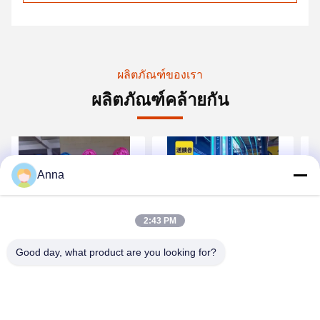
ผลิตภัณฑ์ของเรา
ผลิตภัณฑ์คล้ายกัน
Anna
2:43 PM
วิดีโอ
วิดีโอ
วิด
Good day, what product are you looking for?
การตกแต่งคลับหุ่นยนต์ไซ
พลังงานส่งพลังงาน สเปอร์
เห
เบอร์พังก์แถบแสงดิจิทัลที่
สัมผัสภาพปั้นเคลื่อนไหว
ปร
ต้องไปเยือนสำหรับโพสต์
แสงสําหรับพื้นที่สาธารณะ
โซเชียลมีเดีย
หา ราคา ที่ ดี ที่สุด
หา ราคา ที่ ดี ที่สุด