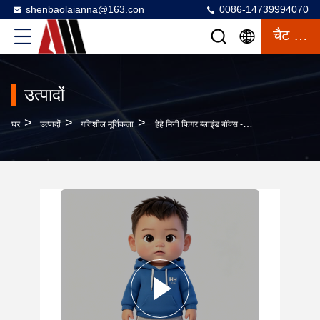
shenbaolaianna@163.con
0086-14739994070
चैट करना
उत्पादों
>
>
>
घर
उत्पादों
गतिशील मूर्तिकला
हेहे मिनी फिगर ब्लाइंड बॉक्स - उच्च गुणवत्ता वाले पीवीसी और इंटरएक्टिव डिजाइन के साथ 7 सेमी लंबा संग्रहणीय खिलौना