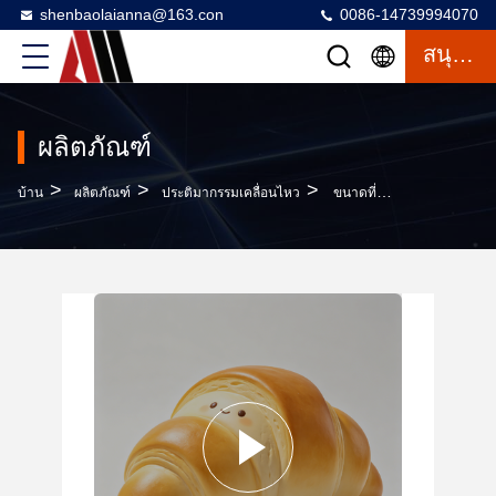
shenbaolaianna@163.con
0086-14739994070
สนุกสนาน
ผลิตภัณฑ์
>
>
>
บ้าน
ผลิตภัณฑ์
ประติมากรรมเคลื่อนไหว
ขนาดที่กําหนดเอง ทนต่ออากาศ รูปปั้นไฟเบอร์กลาสลายด้วยมือ สําหรับตกแต่งภายนอกร้านขนม