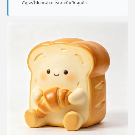
สัญจรไปมาและการแบ่งปันกับลูกค้า