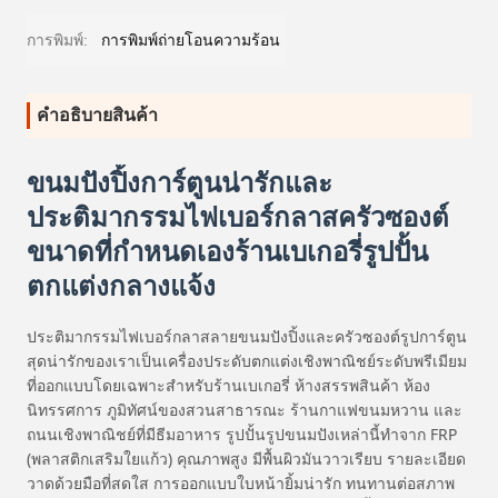
การพิมพ์:
การพิมพ์ถ่ายโอนความร้อน
คําอธิบายสินค้า
ขนมปังปิ้งการ์ตูนน่ารักและ
ประติมากรรมไฟเบอร์กลาสครัวซองต์
ขนาดที่กำหนดเองร้านเบเกอรี่รูปปั้น
ตกแต่งกลางแจ้ง
ประติมากรรมไฟเบอร์กลาสลายขนมปังปิ้งและครัวซองต์รูปการ์ตูน
สุดน่ารักของเราเป็นเครื่องประดับตกแต่งเชิงพาณิชย์ระดับพรีเมียม
ที่ออกแบบโดยเฉพาะสำหรับร้านเบเกอรี่ ห้างสรรพสินค้า ห้อง
นิทรรศการ ภูมิทัศน์ของสวนสาธารณะ ร้านกาแฟขนมหวาน และ
ถนนเชิงพาณิชย์ที่มีธีมอาหาร รูปปั้นรูปขนมปังเหล่านี้ทำจาก FRP
(พลาสติกเสริมใยแก้ว) คุณภาพสูง มีพื้นผิวมันวาวเรียบ รายละเอียด
วาดด้วยมือที่สดใส การออกแบบใบหน้ายิ้มน่ารัก ทนทานต่อสภาพ