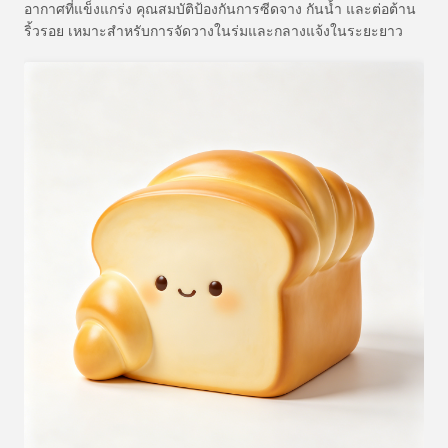
อากาศที่แข็งแกร่ง คุณสมบัติป้องกันการซีดจาง กันน้ำ และต่อต้าน
ริ้วรอย เหมาะสำหรับการจัดวางในร่มและกลางแจ้งในระยะยาว