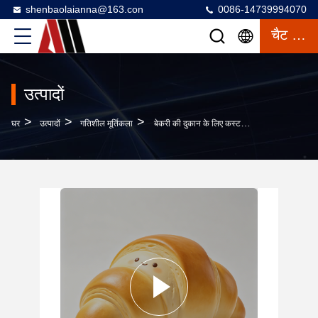
shenbaolaianna@163.con
0086-14739994070
चैट करना
उत्पादों
>
>
>
घर
उत्पादों
गतिशील मूर्तिकला
बेकरी की दुकान के लिए कस्टम आकार मौसम प्रतिरोधी हाथ से चित्रित फाइबरग्लास मूर्तिकला बाहरी सजावट