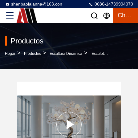
shenbaolaianna@163.con
0086-14739994070
Charlar
Productos
>
>
>
Hogar
Productos
Escultura Dinámica
Esculptura De Árbol De Acero Inoxidable Pulido Con Iluminación LED Blanca Fresca Y Altura Y Tamaño Personalizables