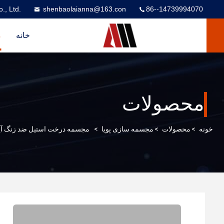
., Ltd.
shenbaolaianna@163.con
86--14739994070
خانه
م
محصولات
خونه
>
محصولات
>
مجسمه سازی پویا
>
مجسمه درخت استیل ضد زنگ آینه ای با روشنایی LED سفید خن