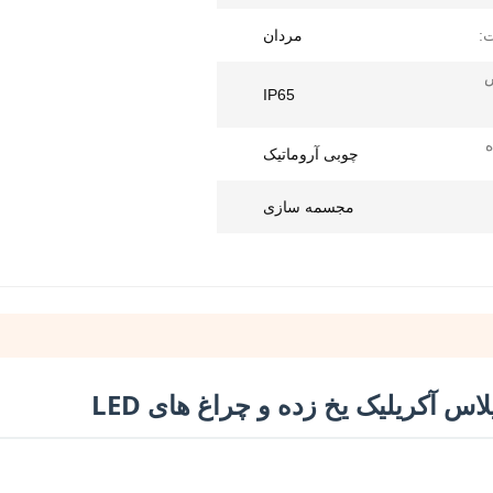
:
مردان
IP65
ه
چوبی آروماتیک
مجسمه سازی
 آکریلیک یخ زده و چراغ های LED