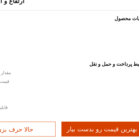
ارتفاع و ا
یات محصول
ش
ط پرداخت و حمل و نقل
مقدار 
قیمت: $13,367-8
قابلیت ارا
بهترین قیمت رو بدست بیار
حالا حرف بز