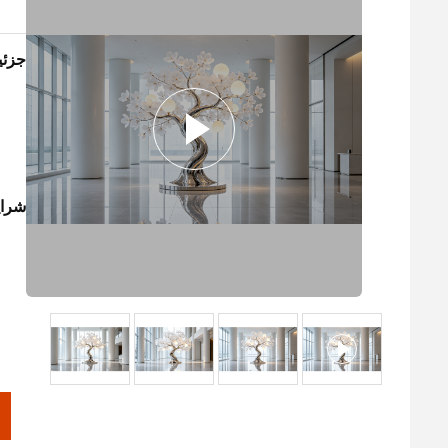
جزئ
شرای