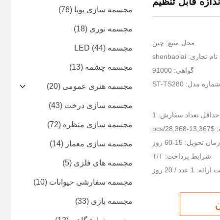
ندازه قابل تنظیم
مجسمه سازی پویا
(76)
مجسمه نوری
(18)
محل منبع: چین
مجسمه LED
(44)
نام تجاری: shenbaolai
مجسمه چشمه
(13)
گواهی: 91000
ماره مدل: ST-TS280
مجسمه هنری عمومی
(20)
مجسمه سازی درخت
(43)
حداقل تعداد سفارش: 1
مجسمه سازی منظره
(72)
28,36/pcs
زمان تحویل: 15-60 روز
مجسمه سازی معمار
(14)
شرایط پرداخت: T/T
مجسمه های فلزی
(5)
ئه: 1 عدد / 20 روز
مجسمه سفارشی حیوانات
(10)
مجسمه بازی
(33)
ن