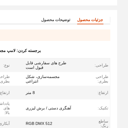
جزئیات محصول
توضیحات محصول
برجسته کردن:
لامپ مجس
طرح های سفارشی قابل
طراحی:
نوع:
قبول است
طراحی
مجسمه‌سازی، شکل
طراح
بطری:
انتزاعی
بطری:
ارتفاع:
8 متر
ارتفاع:
یاددا
تکنیک:
آهنگری دستی / برش لیزری
های
بالا:
ساطع
RGB DMX 512
آبکاری
رنگ: