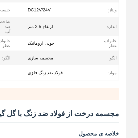
ولتاژ:
DC12V/24V
جنسیت
شاخص
اندازه:
ارتفاع 3.5 متر
ضد
آب:
خانواده
خانواد
چوبی آروماتیک
عطر:
عطر:
الگو:
مجسمه سازی
الگو:
مواد:
فولاد ضد زنگ فلزی
مجسمه درخت از فولاد ضد زنگ با گل گیلاس
خلاصه ی محصول