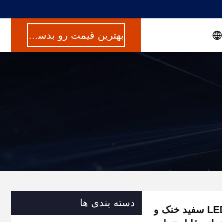
بهترین قیمت رو بدست بیار
دسته بندی ها
مجسمه درخت استیل ضد زنگ آینه ای با روشنایی LED سفید خنک و