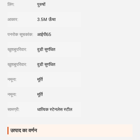
लिंग:
पुरुषों
आकार:
3.5M ऊँचा
पनरोक सूचकांक:
आईपी65
खुशबूपरिवार:
वुडी सुगंधित
खुशबूपरिवार:
वुडी सुगंधित
नमूना:
मूर्ति
नमूना:
मूर्ति
सामग्री:
धात्विक स्टेनलेस स्टील
उत्पाद का वर्णन