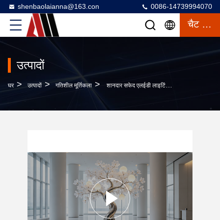
shenbaolaianna@163.con
0086-14739994070
चैट करना
उत्पादों
>
>
>
घर
उत्पादों
गतिशील मूर्तिकला
शानदार सफेद एलईडी लाइटिंग और अनुकूलन योग्य ऊंचाई और आकार के साथ मिरर पॉलिश स्टेनलेस स्टील ट्री मूर्तिकला