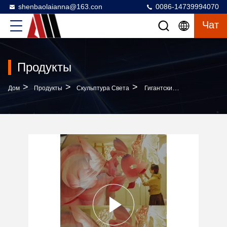
shenbaolaianna@163.con
0086-14739994070
Чат
Продукты
>
>
>
Дом
Продукты
Скульптура Света
Гигантский Рыбный Фонарь Кои - Специальная 3D-Инсталляция На Бумаге Для Активных Мероприятий И Мероприятий Роскошных Брендов