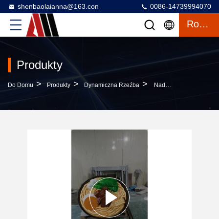
shenbaolaianna@163.con
0086-14739994070
Rozmowa
Produkty
>
>
>
Do Domu
Produkty
Dynamiczna Rzeźba
Nadmiarowa Ręcznie Malowana Rzeźba Z Żywicy Z Miski Z Ciastkami Z Wołowiną W Skali Symulacyjnej 1:1 I Wodoodporne Wykończenie