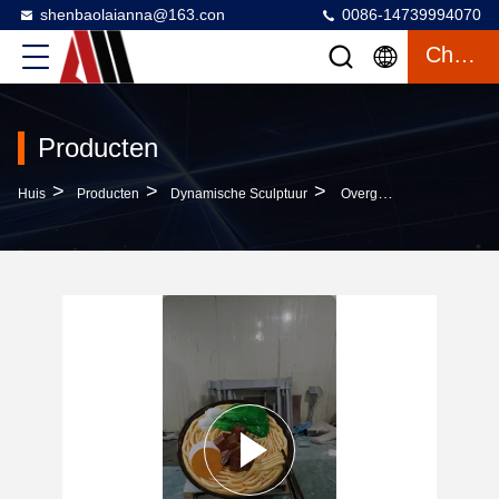
shenbaolaianna@163.con
0086-14739994070
Chatten
Producten
>
>
>
Huis
Producten
Dynamische Sculptuur
Overgrote Handgeschilderde Rundvleesnoedelschaal Hars Sculptuur Met 1: 1 Simulatie Schaal En Waterdichte Afwerking