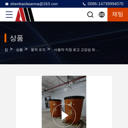
shenbaolaianna@163.con
0086-14739994070
채팅
상품
>
>
>
집
상품
동적 조각
사용자 지정 로고 고강성 유리섬유 樹脂 배럴 조각품 자동차 등급 반짝이는 페인트와 금 엽 글자