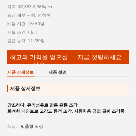
가격: $2,367-3,368/pcs
포장 세부 사항: 멍청한
배달 시간: 15~60일
지불 조건: 티/티
공급 능력: 1개/20일
최고의 가격을 얻으십
지금 챗팅하세요
시오
제품 상세정보
제품 설명
제품 상세정보
강조하다:
유리섬유로 만든 관통 조각
,
화려한 페인트로 고강도 동적 조각
,
자동차용 금엽 글씨 조각품
색상:
맞춤형 색상