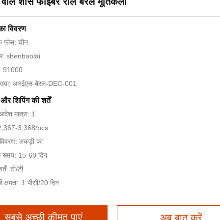
 वाले शीसे फाइबर राल बैरल मूर्तिकला
 का विवरण
के प्लेस: चीन
नाम: shenbaolai
न: 91000
ंख्या: आरईएस-बैरल-DEC-001
और शिपिंग की शर्तें
आदेश मात्रा: 1
 $2,367-3,368/pcs
ग विवरण: लकड़ी का
े समय: 15-60 दिन
्तें: टी/टी
की क्षमता: 1 पीसी/20 दिन
सबसे अच्छी कीमत पाएं
अब बात करें