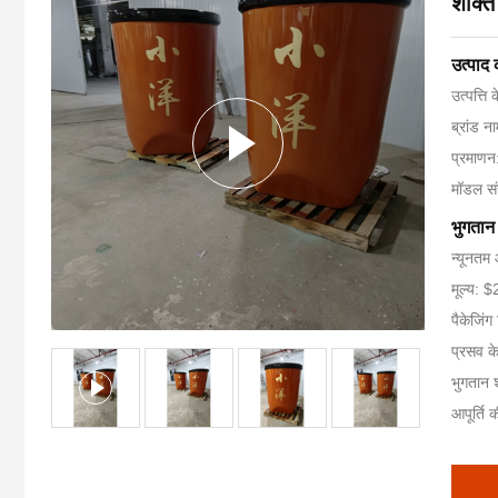
शक्ति
उत्पाद
उत्पत्ति 
ब्रांड 
प्रमाण
मॉडल स
भुगतान 
न्यूनतम 
मूल्य:
पैकेजिं
प्रसव क
भुगतान शर
आपूर्ति 