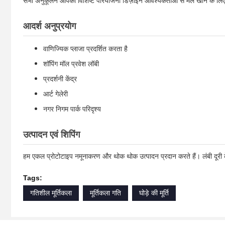
सभी अनुकूलन आपकी विशिष्ट परियोजना डिज़ाइन आवश्यकताओं से मेल खाने के लिए 
आदर्श अनुप्रयोग
वाणिज्यिक प्लाजा प्रदर्शित करता है
शॉपिंग मॉल प्रवेश लॉबी
प्रदर्शनी केंद्र
आर्ट गेलेरी
नगर निगम पार्क परिदृश्य
उत्पादन एवं शिपिंग
हम एकल प्रोटोटाइप नमूनाकरण और थोक थोक उत्पादन प्रदान करते हैं। लंबी दूरी के 
Tags:
गतिशील मूर्तिकला
मूर्तिकला गति
घोड़े की मूर्ति