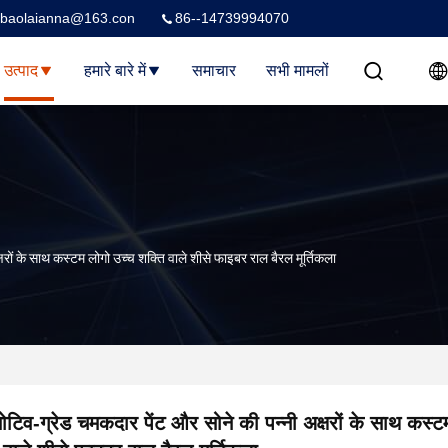
baolaianna@163.con
86--14739994070
उत्पाद
हमारे बारे में
समाचार
सभी मामलों
रों के साथ कस्टम लोगो उच्च शक्ति वाले शीसे फाइबर राल बैरल मूर्तिकला
टिव-ग्रेड चमकदार पेंट और सोने की पन्नी अक्षरों के साथ कस्ट